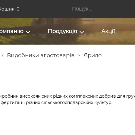
Кошик: 0
омпанію
Продукція
Акції
Виробники агротоварів
Ярило
виробник високоякісних рідких комплексних добрив для ґрун
фертигації різних сільськогосподарських культур.