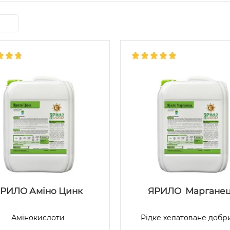
РИЛО Аміно Цинк
ЯРИЛО Маргане
Амінокислоти
Рідке хелатоване добр