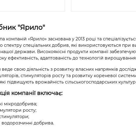
бник "Ярило"
па компаній «Ярило» заснована у 2013 році та спеціалізуєтьс
 спектру спеціальних добрив, які використовуються при в
 нашої держави. Високоякісні продукти компанії забезпечую
оку ефективність, адаптованість до технологій вирощування 
 веде свою діяльність з розвитку власних напрямків дослі
уляторів, стимуляторів росту та розвитку кореневої системи
які підвищують врожайність сільськогосподарських культу
ція компанії включає:
кі мікродобрива;
мулятори росту;
стимулятори;
і водорозчинні добрива.