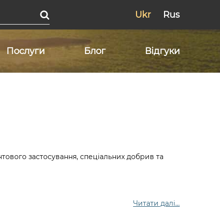
Ukr
Rus
Послуги
Блог
Відгуки
тового застосування, спеціальних добрив та
Читати далі...