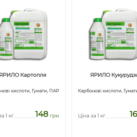
ЯРИЛО Картопля
ЯРИЛО Кукурудз
нові кислоти, Гумати, ПАР
Карбонові кислоти, Гумат
148
16
а 1 кг
грн
Ціна за 1 кг
Предзаказ
Предзаказ