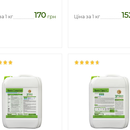
170
15
а 1 кг
грн
Ціна за 1 кг
Предзаказ
Предзаказ