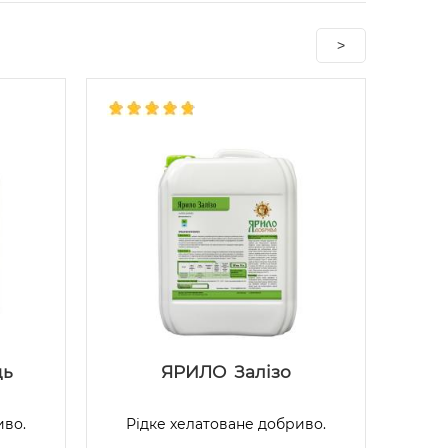
>
ць
ЯРИЛО Залізо
иво.
Рідке хелатоване добриво.