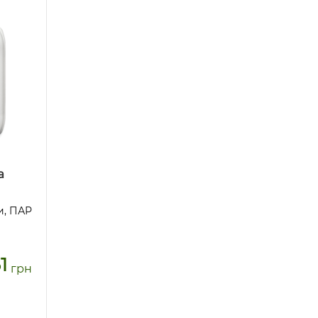
а
и, ПАР
1
грн