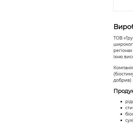
Виро
ТОВ «Гру
широкого
регіонах
їхню вис
Компанія
(біостим
добрив) 
Продук
рід
сти
біо
сух