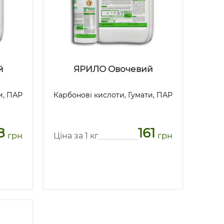
й
ЯРИЛО Овочевий
и, ПАР
Карбонові кислоти, Гумати, ПАР
8
161
грн
Ціна за 1 кг
грн
Предзаказ