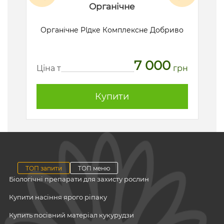
Органічне
ик
Органічне РІдке Комплексне Добриво
7 000
рн
Ц
Ціна т
грн
Купити
ТОП запити
ТОП меню
Біологічні препарати для захисту рослин
Купити насіння ярого ріпаку
Купить посівний матеріал кукурудзи