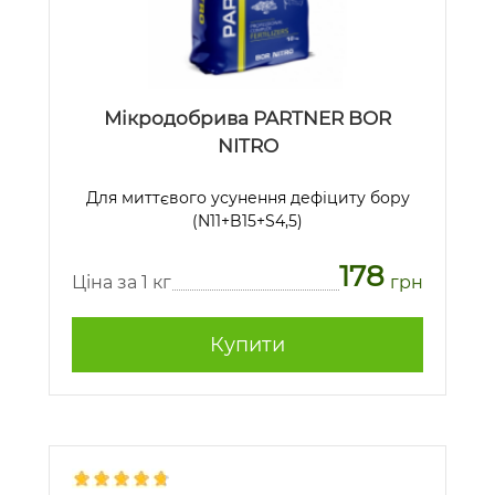
Мікродобрива PARTNER BOR
NITRO
Для миттєвого усунення дефіциту бору
(N11+B15+S4,5)
178
Ціна за 1 кг
грн
Купити