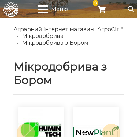
0
Меню
Аграрний інтернет магазин "АгроСіті"
Мікродобрива
Мікродобрива з Бором
Мікродобрива з
Бором