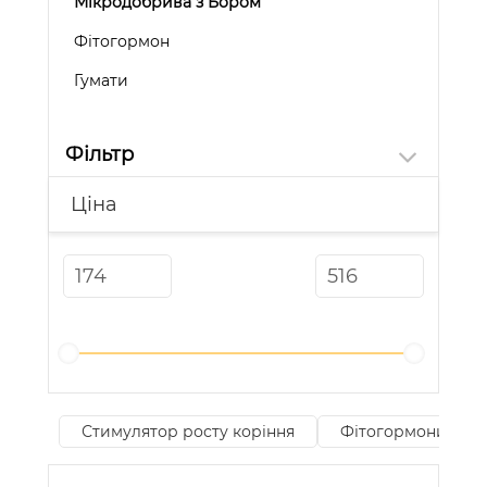
Мікродобрива з Бором
Фітогормон
Гумати
Фільтр
Ціна
Стимулятор росту коріння
Фітогормони рос