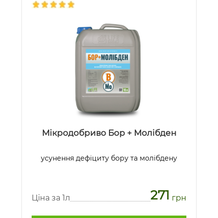
Мікродобриво Бор + Молібден
усунення дефіциту бору та молібдену
271
Ціна за 1л
грн