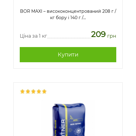
BOR MAXI – висококонцентрований 208 г /
кг бору і 140 г /...
209
Ціна за 1 кг
грн
Купити