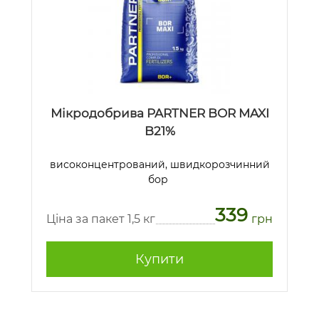
Мікродобрива PARTNER BOR MAXI
B21%
високонцентрований, швидкорозчинний
бор
339
Ціна за пакет 1,5 кг
грн
Купити