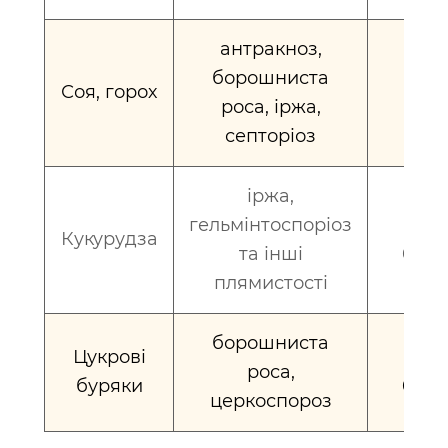
антракноз,
борошниста
0,5 -
Соя, горох
роса, іржа,
0,75
септоріоз
іржа,
гельмінтоспоріоз
0,5 -
Кукурудза
та інші
0,75
плямистості
борошниста
Цукрові
0,5 -
роса,
буряки
0,75
церкоспороз