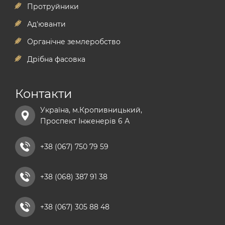
Соя насіннєва купити
мікродобрива
моллюскоцид
Протруйники
фосфорні добрива
гербіциди на кукурудзу
антизлак
Ад'юванти
гербіцид на ріпак
мікродобрива
Органічне землеробство
стимулятори росту рослин
гербіциди басф
Дрібна фасовка
комплексні мінеральні добрива купити
гербіциди байєр
npk добрива
Контакти
сульфат магнію добриво
Україна, м.Кропивницький,
хелатні добрива
Проспект Інженерів 6 А
добриво універсальне
рідкі азотні добрива
+38 (067) 750 79 59
комплексні мікродобрива
+38 (068) 387 91 38
кальцієві добрива
+38 (067) 305 88 48