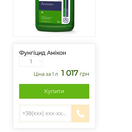
Фунгіцид Амікон
−
+
1 017
грн
Ціна
за 1 л
Купити