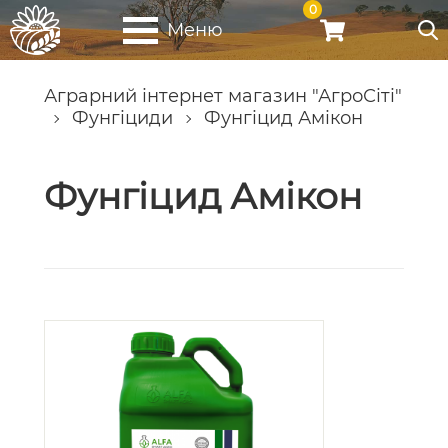
0
Меню
Аграрний інтернет магазин "АгроСіті"
Фунгіциди
Фунгіцид Амікон
Фунгіцид Амікон