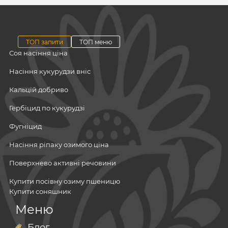
ТОП запити
ТОП меню
Соя насіння ціна
Насіння кукурудзи вніс
Кальцій добриво
Гербіцид по кукурудзі
Фугніцид
Насіння ріпаку озимого ціна
Поверхнево активні речовини
Купити посівну озиму пшеницю
Купити соняшник
Посівний матеріал
Меню
Кукурудза насіння
Мінеральні добрива
Мікродобрива
Блог