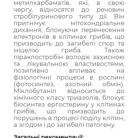
метилкарбаматів, які, в свою
чергу, відносятся до речовин
стробілуринового типу дії. Він
пригнічує мітохондріальне
дихання, блокуючи перенесення
електронів в клітинах грибів, що
призводить до загибелі спор та
міцелію гриба. Також
піраклостробін володіє захисною
та лікувальною властивостями,
позитивно впливає на
фізіологічні процеси в рослині
(фотосинтез, азотний обмін).
Міклобутаніл відноситься до
хімічного класу триазолів, блокує
біосинтез ергостерину у клітинах
грибів, що призводить до
порушень в процесі поділу клітин,
а згодом і до загибелі патогену.
Загальні рекомендації: