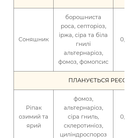
борошниста
роса, септоріоз,
іржа, сіра та біла
Соняшник
0,5 - 0
гнилі
альтернаріоз,
фомоз, фомопсис
ПЛАНУЄТЬСЯ РЕЄСТРАЦ
фомоз,
Ріпак
альтернаріоз,
озимий та
сіра гниль,
0,5 - 1
ярий
склеротиніоз,
циліндроспороз