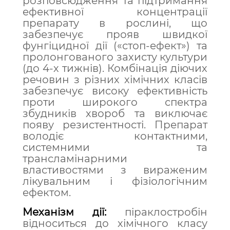
розповсюдження та підтримання
ефективної концентрації
препарату в рослині, що
забезпечує прояв швидкої
фунгіцидної дії («стоп-ефект») та
пролонгованого захисту культури
(до 4-х тижнів). Комбінація діючих
речовин з різних хімічних класів
забезпечує високу ефективність
проти широкого спектра
збудників хвороб та виключає
появу резистентності. Препарат
володіє контактними,
системними та
трансламінарними
властивостями з вираженим
лікувальним і фізіологічним
ефектом.
Механізм дії:
п
іраклостробін
відноситься до хімічного класу