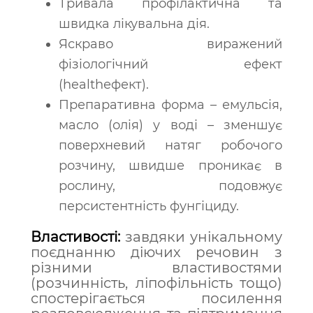
Тривала профілактична та
швидка лікувальна дія.
Яскраво виражений
фізіологічний ефект
(healthефект).
Препаративна форма – емульсія,
масло (олія) у воді – зменшує
поверхневий натяг робочого
розчину, швидше проникає в
рослину, подовжує
персистентність фунгіциду.
Властивості:
з
авдяки унікальному
поєднанню діючих речовин з
різними властивостями
(розчинність, ліпофільність тощо)
спостерігається посилення