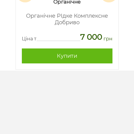
Органічне
Органічне РІдке Комплексне
Добриво
7 000
рн
Ц
Ціна т
грн
Купити