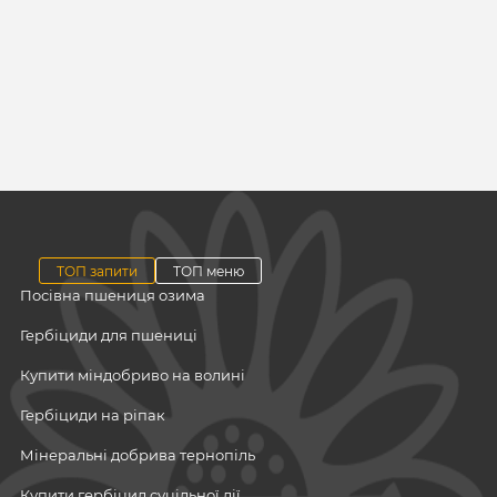
ТОП запити
ТОП меню
Посівна пшениця озима
Гербіциди для пшениці
Купити міндобриво на волині
Гербіциди на ріпак
Мінеральні добрива тернопіль
Купити гербіцид суцільної дії