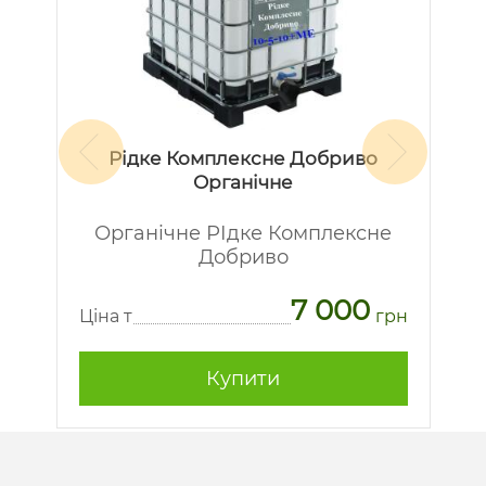
Рідке Комплексне Добриво
Органічне
Органічне РІдке Комплексне
Добриво
7 000
рн
Ц
Ціна т
грн
Купити