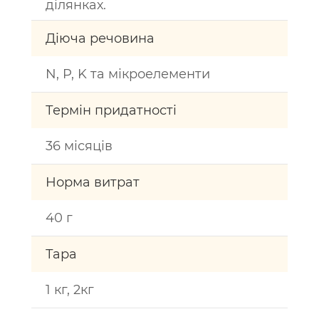
ділянках.
Діюча речовина
N, P, K та мікроелементи
Термін придатності
36 місяців
Норма витрат
40 г
Тара
1 кг, 2кг