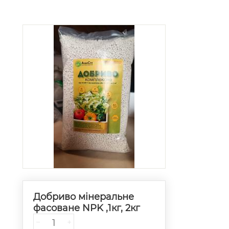
Добриво мінеральне
фасоване NPK ,1кг, 2кг
−
+