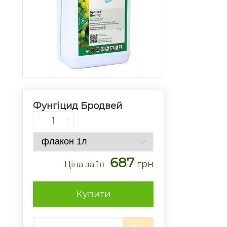
Фунгіцид Бродвей
−
+
687
грн
Ціна
за 1л
Купити