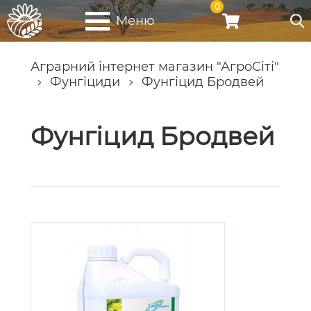
0
Меню
Аграрний інтернет магазин "АгроСіті"
Фунгіциди
Фунгіцид Бродвей
Фунгіцид Бродвей