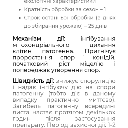
екологічні характеристики
Кратність обробки за сезон – 1
Строк останньої обробки (в днях
до збирання урожаю) – 25 днів
Механізм дії:
інгібування
мітохондріального дихання
клітин патогенна. Пригнічує
проростання спор і конідій,
початковий ріст міцелію і
попереджає утворення спор.
Швидкість дії:
з
нижує споруляцію
і надає інгібуючу дію на спори
патогенну (тобто діє в даному
випадку практично миттєво).
Загибель патогенну всередині
листа настає протягом декількох
годин після застосування
препарату. Період захисної дії: 1-2