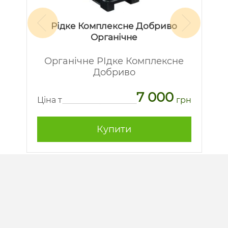
Рідке Комплексне Добриво
Органічне
Органічне РІдке Комплексне
Добриво
7 000
рн
Ц
Ціна т
грн
Купити