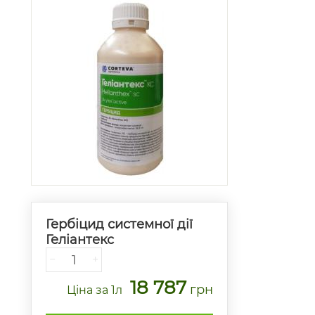
Гербіцид системної дії
Геліантекс
−
+
18 787
грн
Ціна
за 1л