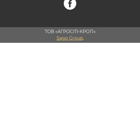
ТОВ «АГРОСІТІ-КРОП»
Sago Group
.