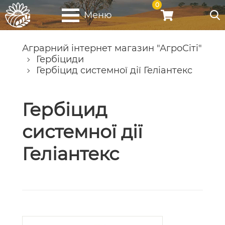
0
Меню
Аграрний інтернет магазин "АгроСіті"
Гербіциди
Гербіцид системної дії Геліантекс
Гербіцид
системної дії
Геліантекс