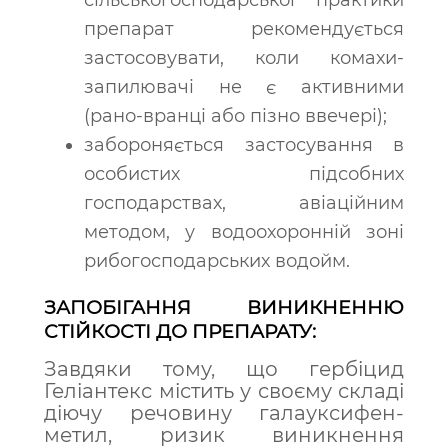
сільськогосподарської практики
препарат рекомендується
застосовувати, коли комахи-
запилювачі не є активними
(рано-вранці або пізно ввечері);
забороняється застосування в
особистих підсобних
господарствах, авіаційним
методом, у водоохоронній зоні
рибогосподарських водойм.
ЗАПОБІГАННЯ ВИНИКНЕННЮ
СТІЙКОСТІ ДО ПРЕПАРАТУ:
Завдяки тому, що гербіцид
Геліантекс містить
у своєму складі
діючу речовину галауксифен-
метил, ризик виникнення