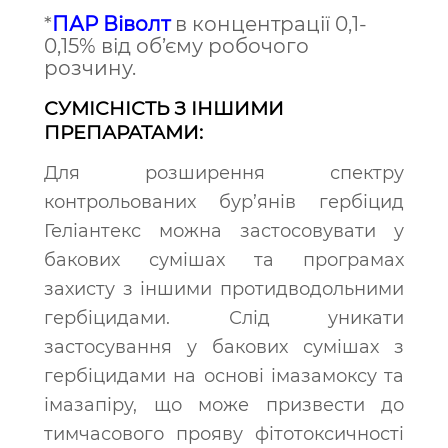
*
ПАР Віволт
в концентрації 0,1-
0,15% від об’єму робочого
розчину.
СУМІСНІСТЬ З ІНШИМИ
ПРЕПАРАТАМИ:
Для розширення спектру
контрольованих бур’янів гербіцид
Геліантекс можна застосовувати у
бакових сумішах та програмах
захисту з іншими протидводольними
гербіцидами. Слід уникати
застосування у бакових сумішах з
гербіцидами на основі імазамоксу та
імазапіру, що може призвести до
тимчасового прояву фітотоксичності