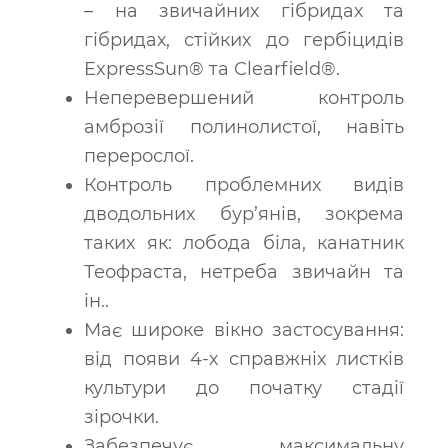
– на звичайних гібридах та
гібридах, стійких до гербіцидів
ExpressSun® та Clearfield®.
Неперевершений контроль
амброзії полинолистої, навіть
перерослої.
Контроль проблемних видів
дводольних бур’янів, зокрема
таких як: лобода біла, канатник
Теофраста, нетреба звичайн та
ін..
Має широке вікно застосування:
від появи 4-х справжніх листків
культури до початку стадії
зірочки.
Забезпечує максимальну