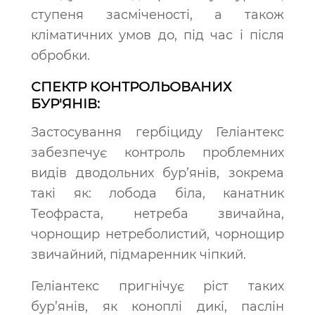
ступеня засміченості, а також
кліматичних умов до, під час і після
обробки.
СПЕКТР КОНТРОЛЬОВАНИХ
БУР'ЯНІВ:
Застосування гербіциду Геліантекс
забезпечує контроль проблемних
видів дводольних бур’янів, зокрема
такі як: лобода біла, канатник
Теофраста, нетреба звичайна,
чорнощир нетреболистий, чорнощир
звичайний, підмаренник чіпкий.
Геліантекс пригнічує ріст таких
бур’янів, як коноплі дикі, паслін