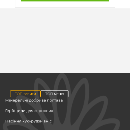
ТОП запити
ТОП меню
Мінеральні добрива полтава
Гербіциди для зернових
Насіння кукурудзи вніс