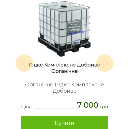
Рідке Комплексне Добриво
Органічне
Органічне РІдке Комплексне
Добриво
7 000
рн
Ц
Ціна т
грн
Купити