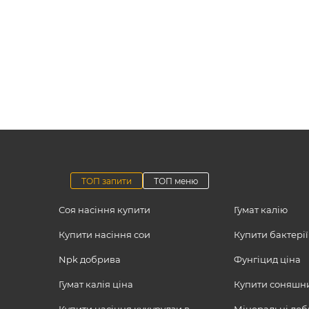
ТОП запити
ТОП меню
Соя насіння купити
Гумат калію
Купити насіння сои
Купити бактерії
Npk добрива
Фунгіцид ціна
Гумат калія ціна
Купити соняшн