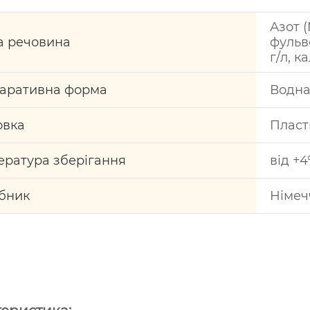
Азот (
а речовина
фульв
г/л, к
аративна форма
Водна
овка
Пласт
ература зберігання
від +4
бник
Німеч