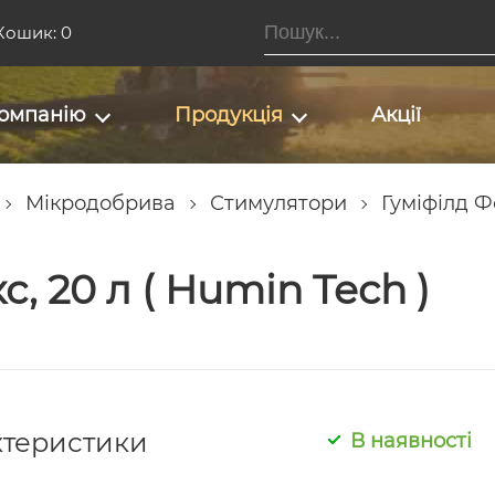
Кошик: 0
омпанію
Продукція
Акції
Мікродобрива
Стимулятори
Гуміфілд Ф
, 20 л ( Humin Tech )
ктеристики
В наявності