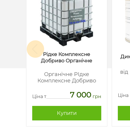
Рідке Комплексне
акс
Дим
Добриво Органічне
-
від
Органічне РІдке
Комплексне Добриво
62
7 000
грн
Ціна
Ціна т
грн
Купити