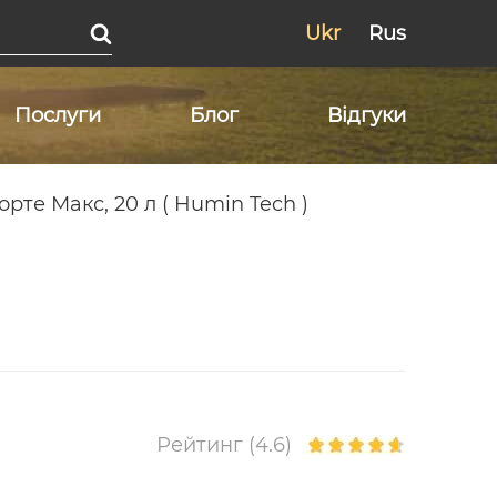
Ukr
Rus
Послуги
Блог
Відгуки
орте Макс, 20 л ( Humin Tech )
Рейтинг (4.6)