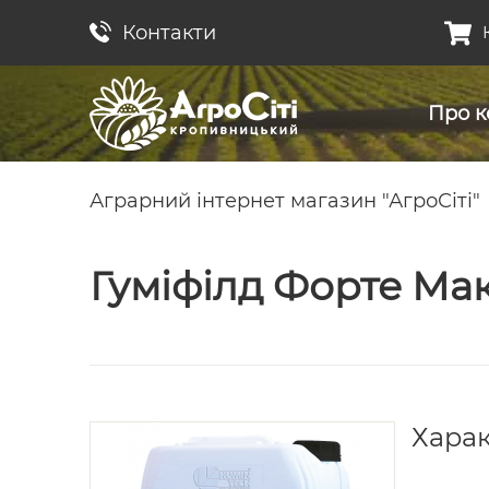
Контакти
Про к
Аграрний інтернет магазин "АгроСіті"
Гуміфілд Форте Макс
Хара