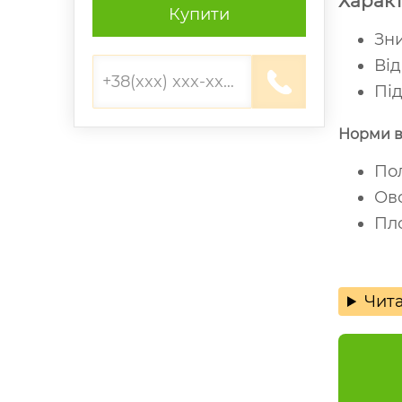
Характ
Купити
Зни
Від
Під
Норми 
Пол
Ово
Пло
Чита