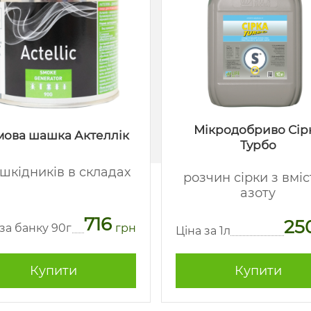
Мікродобриво Сір
ова шашка Актеллік
Турбо
 шкідників в складах
розчин сірки з вмі
азоту
716
25
 за банку 90г
грн
Ціна за 1л
Купити
Купити