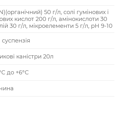
N)(органічний) 50 г/л, солі гумінових і
ових кислот 200 г/л, амінокислоти 30
алій 30 г/л, мікроелементи 5 г/л, рН 9-10
 суспензія
икові каністри 20л
°С до +6°С
чина