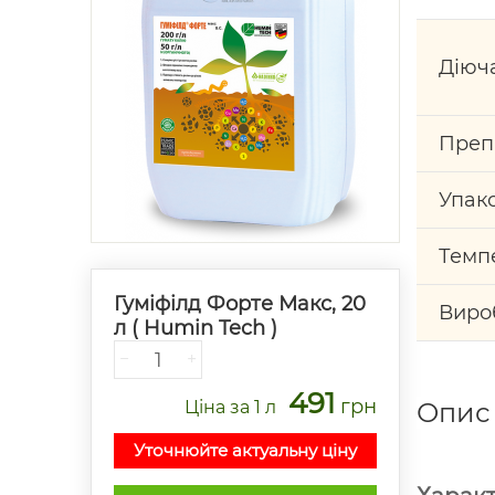
Діюч
Преп
Упак
Темп
Гуміфілд Форте Макс, 20
Виро
л ( Humin Tech )
−
+
491
грн
Ціна
за 1 л
Опис
Уточнюйте актуальну ціну