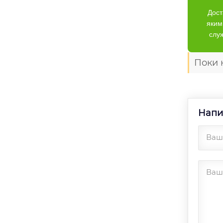
Дост
яким
слу
Поки 
Напи
Ваше
Ваш 