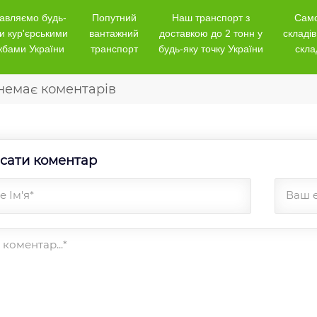
авляємо будь-
Попутний
Наш транспорт з
Само
и кур'єрськими
вантажний
доставкою до 2 тонн у
складів
жбами України
транспорт
будь-яку точку України
скла
немає коментарів
сати коментар
 Ім'я*
Ваш 
коментар...*