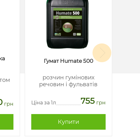
ка
Гумат Humate 500
розчин гумінових
стом
речовин і фульватів
мі
755
0
Ціна за 1л
грн
грн
Ціна з
Купити