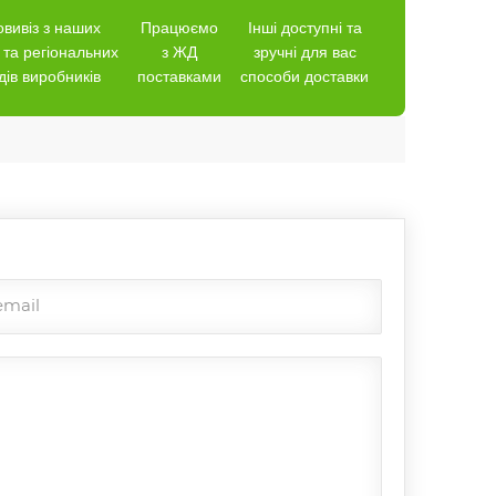
вивіз з наших
Працюємо
Інші доступні та
 та регіональних
з ЖД
зручні для вас
дів виробників
поставками
способи доставки
email