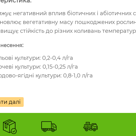
еристика:
жує негативний вплив біотичних і абіотичних с
новлює вегетативну масу пошкоджених рослин 
вищує стійкість до різних коливань температур
:
внесення
ьові культури: 0,2-0,4 л/га
чеві культури: 0,15-0,25 л/га
дово-ягідні культури: 0,8-1,0 л/га
ти далі