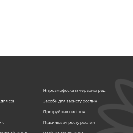
Нітроамофоска м червоноград
 для сої
Засоби для захисту рослин
Протруйник насіння
ик
Підсилювач росту рослин