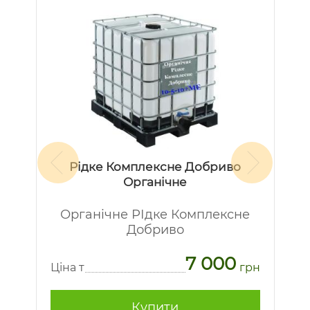
Рідке Комплексне Добриво
Органічне
Органічне РІдке Комплексне
Добриво
7 000
рн
Ц
Ціна т
грн
Купити