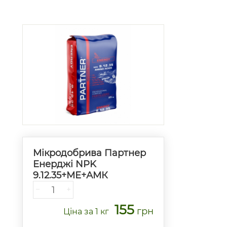
Мікродобрива Партнер
Енерджі NPK
9.12.35+МЕ+АМК
−
+
155
грн
Ціна
за 1 кг