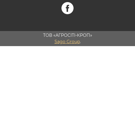
ТОВ «АГРОСІТІ-КРОП»
Sago Group
.