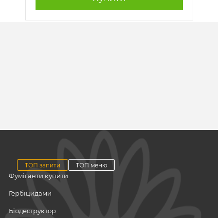
ТОП запити
ТОП меню
Фуміганти купити
Гербіцидами
Біодеструктор