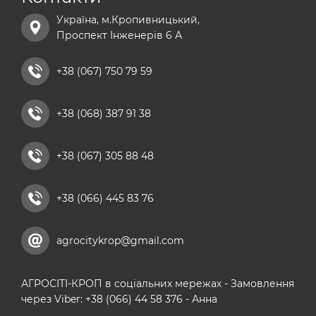
сульфат магнію добриво
Україна, м.Кропивницький,
хелатні добрива
Проспект Інженерів 6 А
добриво універсальне
рідкі азотні добрива
+38 (067) 750 79 59
комплексні мікродобрива
+38 (068) 387 91 38
кальцієві добрива
+38 (067) 305 88 48
+38 (066) 445 83 76
agrocitykrop@gmail.com
АГРОСІТІ-КРОП в соціальних мережах - Замовлення
через Viber: +38 (066) 44 58 376 - Анна