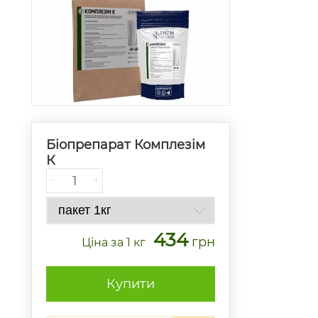
Біопрепарат Комплезім
К
−
+
434
грн
Ціна
за 1 кг
Купити