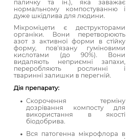
паличку та ін.), я
ка заважає
нормальному компостуванню і
дуже шкідлива для людини.
Мікроміцети є деструкторами
органіки. Вони перетворюють
азот з активної форми в стійку
форму, пов'язану гуміновими
кислотами (до 90%).
Вони
видаляють неприємні запахи,
переробляють рослинні і
тваринні залишки в перегній.
Дія препарату:
Скорочення терміну
дозрівання компосту для
використання в якості
біодобрива.
Вся патогенна мікрофлора в