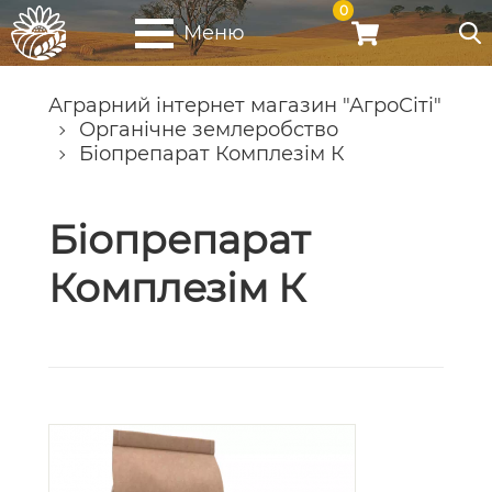
0
Меню
Аграрний інтернет магазин "АгроСіті"
Органічне землеробство
Біопрепарат Комплезім К
Біопрепарат
Комплезім К