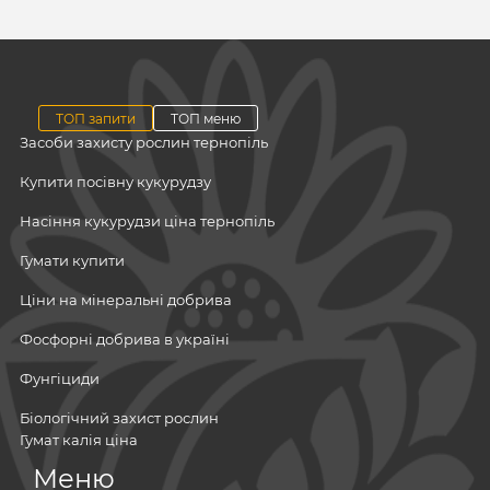
ТОП запити
ТОП меню
Засоби захисту рослин тернопіль
Купити посівну кукурудзу
Насіння кукурудзи ціна тернопіль
Гумати купити
Ціни на мінеральні добрива
Фосфорні добрива в україні
Фунгіциди
Біологічний захист рослин
Гумат калія ціна
Посівний матеріал
Меню
Зернята соняшника ціна