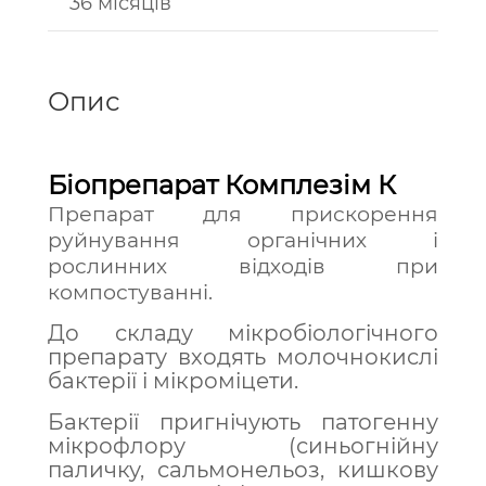
36 місяців
Опис
Біопрепарат Комплезім К
Препарат для прискорення
руйнування органічних і
рослинних відходів при
компостуванні.
До складу мікробіологічного
препарату входять молочнокислі
бактерії і мікроміцети.
Бактерії пригнічують патогенну
мікрофлору (синьогнійну
паличку, сальмонельоз, кишкову