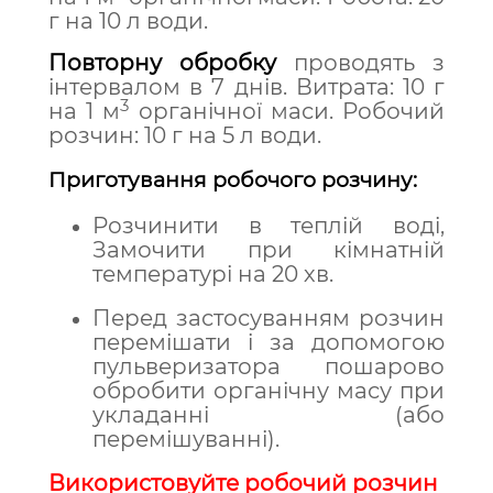
г на 10 л води.
Повторну обробку
проводять з
інтервалом в 7 днів. Витрата: 10 г
3
на 1 м
органічної маси. Робочий
розчин: 10 г на 5 л води.
Приготування робочого розчину:
Розчинити в теплій воді,
Замочити при кімнатній
температурі на 20 хв.
Перед застосуванням розчин
перемішати і за допомогою
пульверизатора пошарово
обробити органічну масу при
укладанні (або
перемішуванні).
Використовуйте робочий розчин