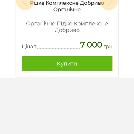
Рідке Комплексне Добриво
Органічне
Органічне РІдке Комплексне
Добриво
7 000
рн
Ц
Ціна т
грн
Купити