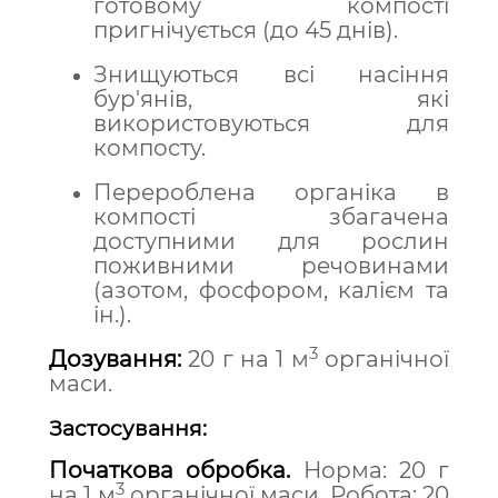
готовому компості
пригнічується (до 45 днів).
Знищуються всі насіння
бур'янів, які
використовуються для
компосту.
Перероблена органіка в
компості збагачена
доступними для рослин
поживними речовинами
(азотом, фосфором, калієм та
ін.).
3
Дозування:
20 г на 1 м
органічної
маси.
Застосування:
Початкова обробка.
Норма: 20 г
3
на 1 м
органічної маси. Робота: 20