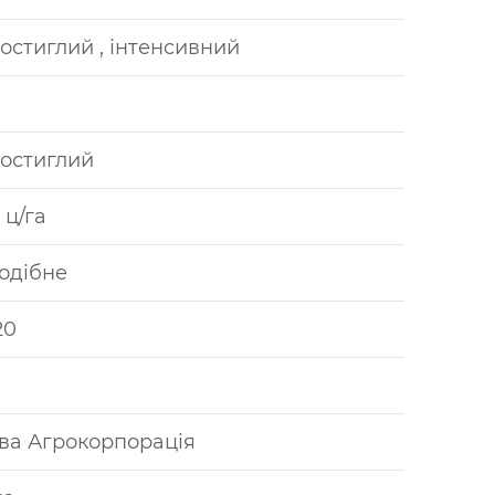
остиглий , інтенсивний
остиглий
5 ц/га
одібне
20
ва Агрокорпорація