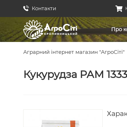
Контакти
Про к
Аграрний інтернет магазин "АгроСіті"
Кукурудза РАМ 133
Хара