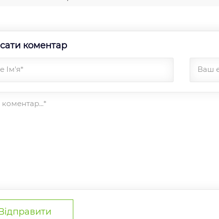
сати коментар
 Ім'я*
Ваш 
коментар...*