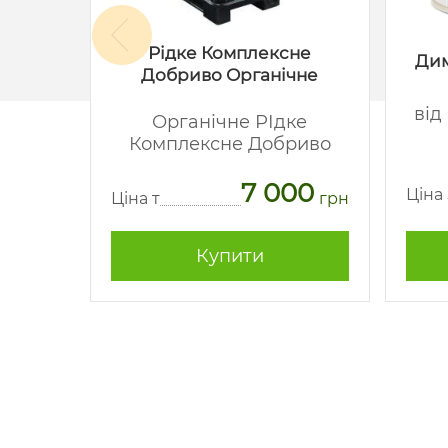
Рідке Комплексне
акс
Дим
Добриво Органічне
-
від
Органічне РІдке
Комплексне Добриво
62
7 000
грн
Ціна
Ціна т
грн
Купити