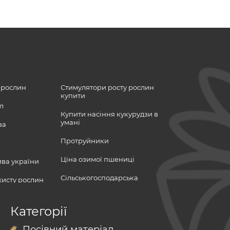
 рослин
Стимулятори росту рослин
купити
л
Купити насіння кукурудзи в
умані
ва
Протруйники
Ціна озимої пшениці
ва україни
Сільськогосподарська
хисту рослин
продукція
ріал
насіння ріпаку
вніс кукурудза
Озима пшениця
Категорії
озимий ріпак
євраліс соняшник
упити
Протизлакові гербіциди
Посівний матеріал