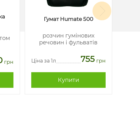
ка
Гумат Humate 500
розчин гумінових
стом
речовин і фульватів
мі
755
0
Ціна за 1л
грн
грн
Ціна з
Купити