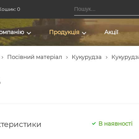
Кошик: 0
омпанію
Продукція
Акції
Посівний матеріал
Кукурудза
Кукурудз
3
ктеристики
В наявності