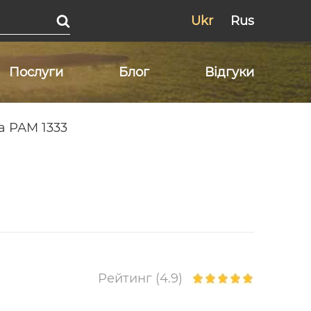
Ukr
Rus
Послуги
Блог
Відгуки
а РАМ 1333
Рейтинг (4.9)