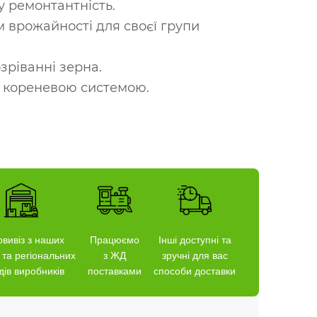
у ремонтантність.
м врожайності для своєї групи
зріванні зерна.
ю кореневою системою.
вивіз з наших
Працюємо
Інші доступні та
 та регіональних
з ЖД
зручні для вас
дів виробників
поставками
способи доставки