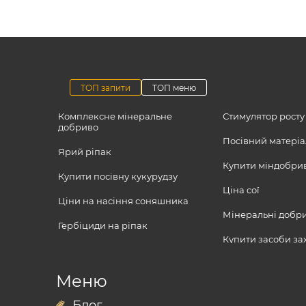
ТОП запити
ТОП меню
Комплексне мінеральне
Стимулятор росту
добриво
Посівний матеріа
Ярий ріпак
Купити міндобри
Купити посівну кукурудзу
Ціна сої
Ціни на насіння соняшника
Мінеральні добри
Гербіциди на ріпак
Купити засоби за
Гербицид суцільної дії
Посівний матеріал
Посівний мате
Вніс кукурудза
Мінеральні добрива
Байєр гербіциди
Меню
соя
Мікродобрива
Азотні добрива к
Зернята соняшника ціна
Гербіциди
Блог