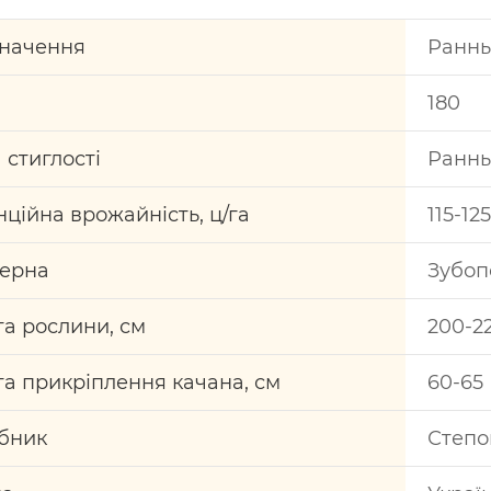
начення
Раннь
180
 стиглості
Раннь
ційна врожайність, ц/га
115-12
зерна
Зубоп
та рослини, см
200-2
та прикріплення качана, см
60-65
бник
Степо