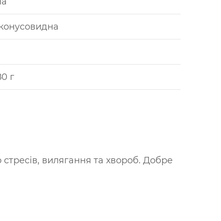
на
конусовидна
80 г
 стресів, вилягання та хвороб. Добре