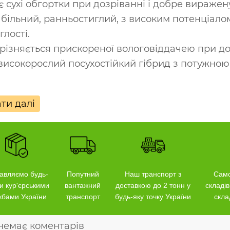
 сухі обгортки при дозріванні і добре виражен
більний, ранньостиглий, з високим потенціало
глості.
різняється прискореної вологовіддачею при до
високорослий посухостійкий гібрид з потужно
ти далі
авляємо будь-
Попутний
Наш транспорт з
Само
и кур'єрськими
вантажний
доставкою до 2 тонн у
складів
жбами України
транспорт
будь-яку точку України
скла
немає коментарів