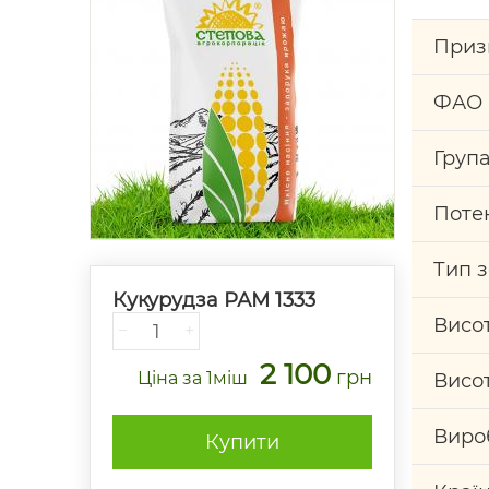
Приз
ФАО
Група
Потен
Тип 
Кукурудза РАМ 1333
Висо
−
+
2 100
грн
Ціна
за 1міш
Висо
Виро
Купити