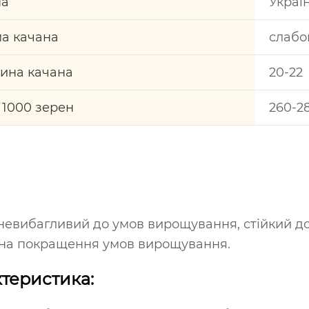
на
Украї
а качана
слабо
ина качана
20-22
 1000 зерен
260-2
невибагливий до умов вирощування, стійкий до
 на покращення умов вирощування.
теристика: