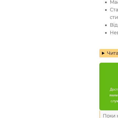
Має
Ста
сти
Від
Не
Чита
Дост
яким
слу
Поки 