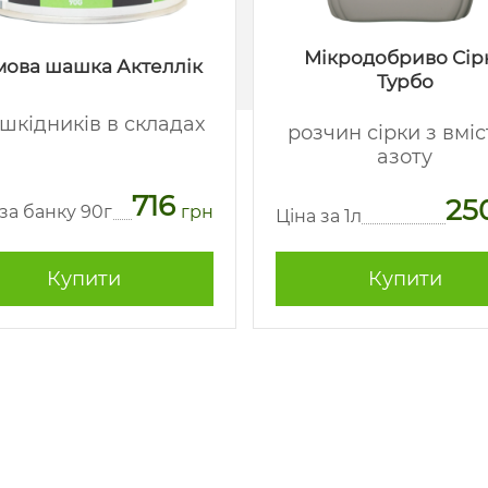
Мікродобриво Сір
ова шашка Актеллік
Турбо
 шкідників в складах
розчин сірки з вмі
азоту
716
25
 за банку 90г
грн
Ціна за 1л
Купити
Купити