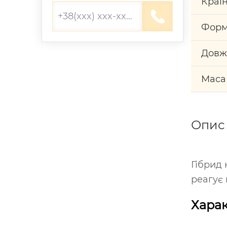
Краї
Форм
Довж
Маса
Опис
Гібрид 
реагує
Харак