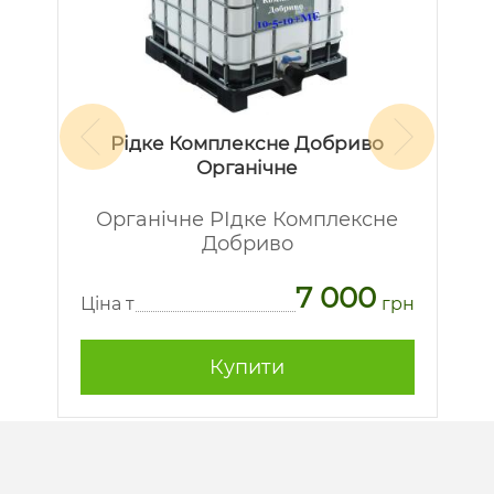
Рідке Комплексне Добриво
Органічне
Органічне РІдке Комплексне
Добриво
7 000
рн
Ц
Ціна т
грн
Купити