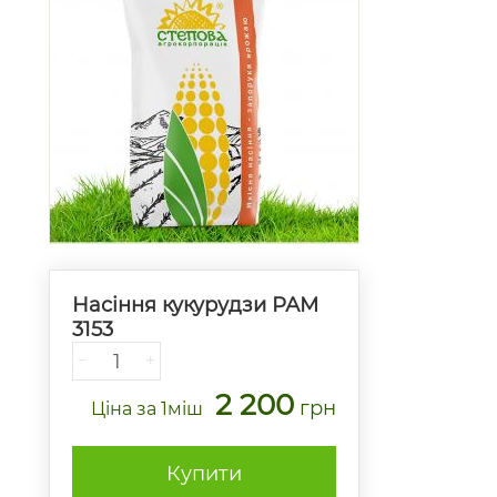
Насіння кукурудзи РАМ
3153
−
+
2 200
грн
Ціна
за 1міш
Купити