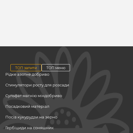
ТОП запити
ТОП меню
Рідке азотне добриво
Стимулятори росту для розсади
Сульфат магнію міндобриво
Посадковий матеріал
Посів кукурудзи на зерно
Гербіциди на соняшник