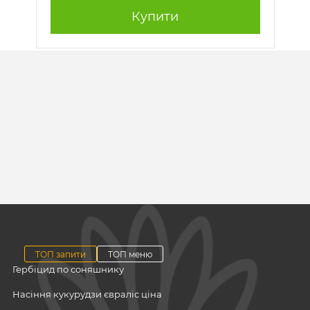
Купити
ТОП запити
ТОП меню
Гербіцид по соняшнику
Насіння кукурудзи євраліс ціна