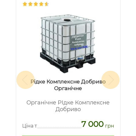
Рідке Комплексне Добриво
Органічне
Органічне РІдке Комплексне
Добриво
7 000
рн
Ц
Ціна т
грн