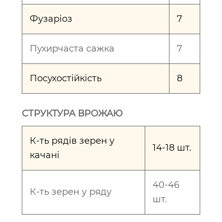
Фузаріоз
7
Пухирчаста сажка
7
Посухостійкість
8
СТРУКТУРА ВРОЖАЮ
К-ть рядів зерен у
14-18 шт.
качані
40-46
К-ть зерен у ряду
шт.