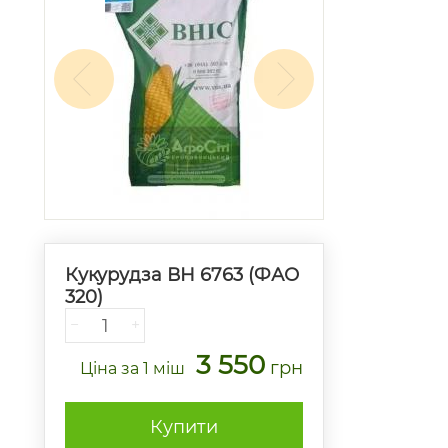
Кукурудза ВН 6763 (ФАО
320)
−
+
3 550
грн
Ціна
за 1 міш
Купити