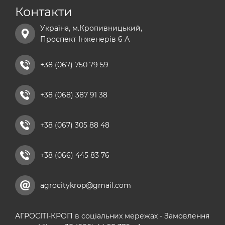
Контакти
сульфат магнію добриво
Україна, м.Кропивницький,
хелатні добрива
Проспект Інженерів 6 А
добриво універсальне
рідкі азотні добрива
+38 (067) 750 79 59
комплексні мікродобрива
+38 (068) 387 91 38
кальцієві добрива
+38 (067) 305 88 48
+38 (066) 445 83 76
agrocitykrop@gmail.com
АГРОСІТІ-КРОП в соціальних мережах - Замовлення