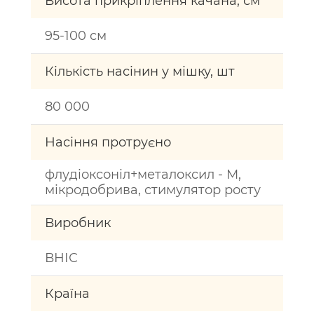
Висота прикріплення качана, см
95-100 см
Кількість насінин у мішку, шт
80 000
Насіння протруєно
флудіоксоніл+металоксил - М,
мікродобрива, стимулятор росту
Виробник
ВНІС
Країна