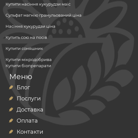
Купити насіння кукурудзи маіс
Сульфат магнію гранульований ціна
Насіння кукурудзи ціна
Купить сою на посів
Купити соняшник
Купити мікродобрива
Купити біопрепарати
Посівний матеріал
Меню
Купити мінеральні добрива рівне
Мінеральні добрива
Мікродобрива
Блог
Купити насінневу сою
Гербіциди
Послуги
Фунгіциди
Інокулянти ціна
Інсектициди
Доставка
Біологічні інсектициди
Потруйники
Посівний матеріал
насіння ріпаку
Адʼюванти
Оплата
Ціна насіння кукурудзи
соя
озимий ріпак
Інокулянти
Контакти
Зерно сої
насіння соняшника
насіння кукурудзи маїс