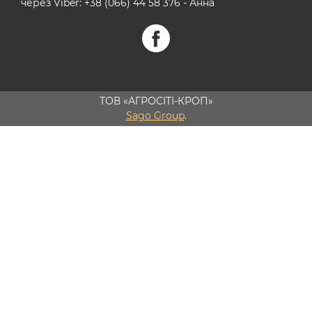
через Viber: +38 (066) 44 58 376 - Анна
ТОВ «АГРОСІТІ-КРОП»
Sago Group
.