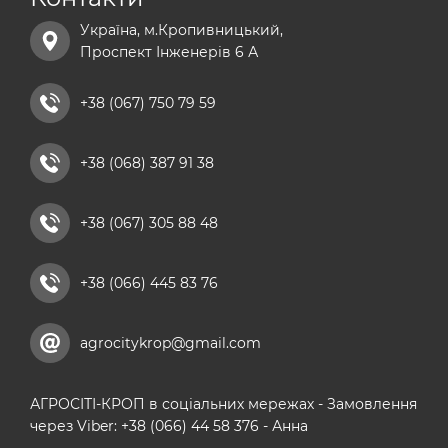
сульфат магнію добриво
Україна, м.Кропивницький,
хелатні добрива
Проспект Інженерів 6 А
добриво універсальне
рідкі азотні добрива
+38 (067) 750 79 59
комплексні мікродобрива
+38 (068) 387 91 38
кальцієві добрива
+38 (067) 305 88 48
+38 (066) 445 83 76
agrocitykrop@gmail.com
АГРОСІТІ-КРОП в соціальних мережах - Замовлення
через Viber: +38 (066) 44 58 376 - Анна