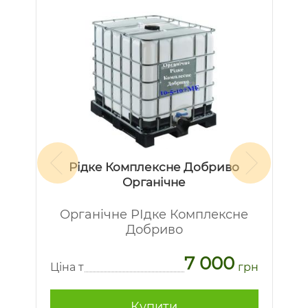
Рідке Комплексне Добриво
Органічне
Органічне РІдке Комплексне
Добриво
7 000
рн
Ц
Ціна т
грн
Купити