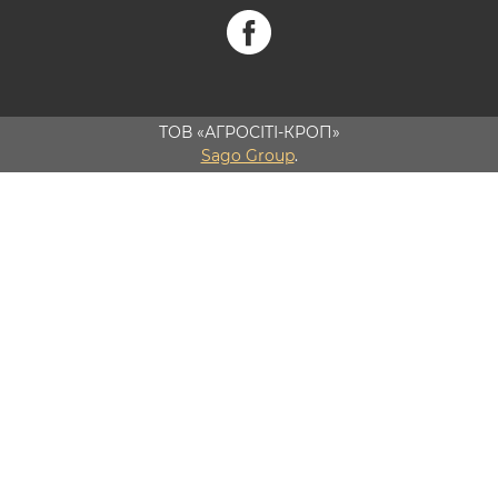
ТОВ «АГРОСІТІ-КРОП»
Sago Group
.