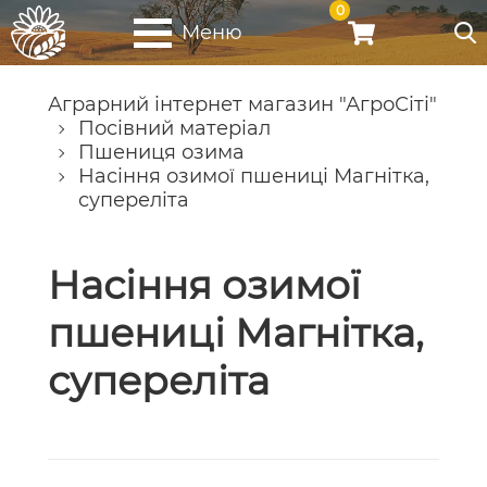
0
Меню
Аграрний інтернет магазин "АгроСіті"
Посівний матеріал
Пшениця озима
Насіння озимої пшениці Магнітка,
супереліта
Насіння озимої
пшениці Магнітка,
супереліта