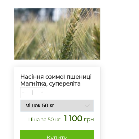
Насіння озимої пшениці
Магнітка, супереліта
−
+
1 100
грн
Ціна
за 50 кг
Купити