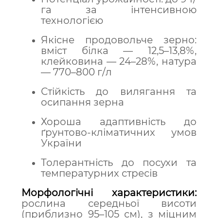
га за інтенсивною
технологією
Якісне продовольче зерно:
вміст білка — 12,5–13,8%,
клейковина — 24–28%, натура
— 770–800 г/л
Стійкість до вилягання та
осипання зерна
Хороша адаптивність до
ґрунтово-кліматичних умов
України
Толерантність до посухи та
температурних стресів
Морфологічні характеристики:
р
ослина середньої висоти
(приблизно 95–105 см), з міцним