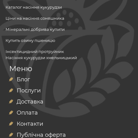
Каталог насіння кукурудзи
Ціни на насіння соняшника
Мінеральні добрива купити
Купить озиму пшеницю
Інсектицидний протруйник
Насіння кукурудзи хмельницький
Посівний матеріал
Меню
Грунтові гербіциди
Мінеральні добрива
Мікродобрива
Блог
Купити насіння ріпака
Гербіциди
Послуги
Фунгіциди
Купити мінеральні добрива в черкасах
Інсектициди
Доставка
Ярий ріпак
Потруйники
Посівний матеріал
насіння ріпаку
Адʼюванти
Оплата
Бактеріальні біопрепарати
соя
озимий ріпак
Інокулянти
Контакти
Протруювач насіння ціна
насіння соняшника
насіння кукурудзи маїс
Публічна оферта
Біопрепарати купити
насіння кукурудзи
кукурудза євраліс