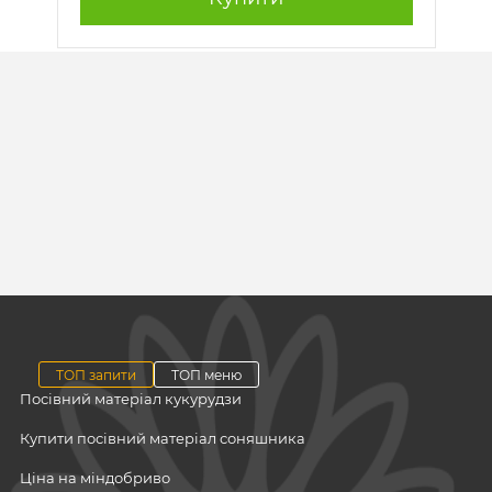
ТОП запити
ТОП меню
Посівний матеріал кукурудзи
Купити посівний матеріал соняшника
Ціна на міндобриво