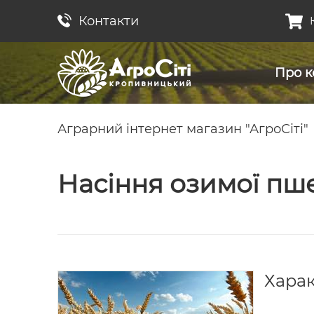
Контакти
Про к
Аграрний інтернет магазин "АгроСіті"
Насіння озимої пш
Хара