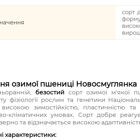
сорт 
форм
начення
висок
виро
ня озимої пшениці Новосмуглянка
ньоранній,
безостий
сорт озимої м'якої пш
уту фізіології рослин та генетики Націонал
високою зимостійкістю, пластичністю та
во-кліматичних умовах. Сорт добре реаг
 зерно та відзначається високою адаптивніс
і характеристики: