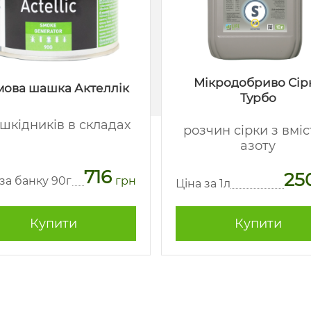
Мікродобриво Сір
ова шашка Актеллік
Турбо
 шкідників в складах
розчин сірки з вмі
азоту
716
25
 за банку 90г
грн
Ціна за 1л
Купити
Купити