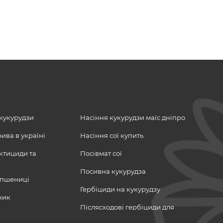
 кукурудзи
Насіння кукурудзи маїс дніпро
ива в україні
Насіння сої купить
ектициди та
Посівмат сої
Посивна кукурудза
 пшениці
Гербіциди на кукурудзу
ник
Післясходові гербіциди для
кукурудзи
ріал
насіння ріпаку
вніс кукурудза