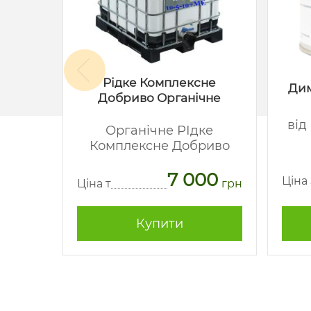
Рідке Комплексне
акс
Дим
Добриво Органічне
-
від
Органічне РІдке
Комплексне Добриво
62
7 000
грн
Ціна
Ціна т
грн
Купити