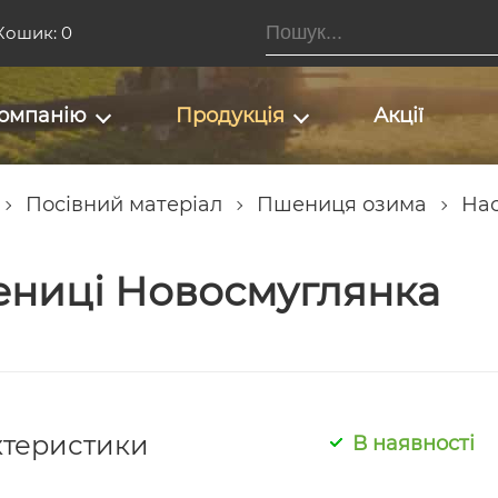
Кошик: 0
омпанію
Продукція
Акції
Посівний матеріал
Пшениця озима
Нас
ениці Новосмуглянка
ктеристики
В наявності