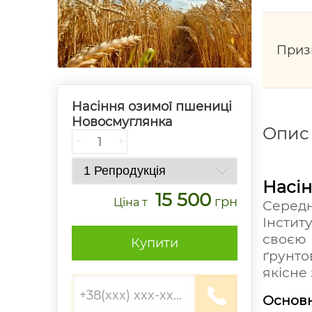
Приз
Насіння озимої пшениці
Новосмуглянка
Опис
−
+
Насін
15 500
грн
Ціна
т
Серед
Інстит
своєю 
Купити
ґрунто
якісне
Основн