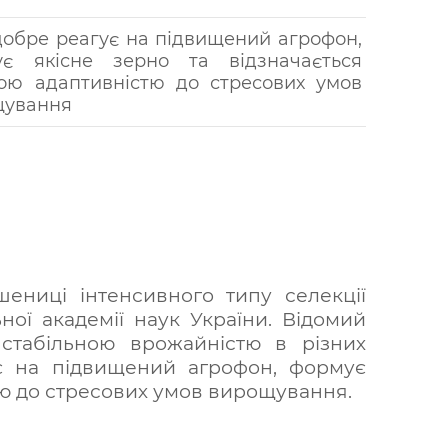
добре реагує на підвищений агрофон,
ує якісне зерно та відзначається
ою адаптивністю до стресових умов
щування
ениці інтенсивного типу селекції
ьної академії наук України. Відомий
 стабільною врожайністю в різних
ує на підвищений агрофон, формує
тю до стресових умов вирощування.