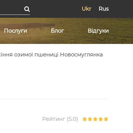
Ukr
Rus
Послуги
Блог
Відгуки
іння озимої пшениці Новосмуглянка
Рейтинг (5.0)