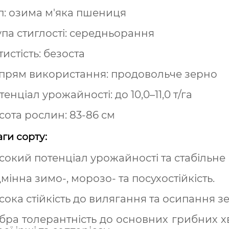
п: озима м'яка пшениця
упа стиглості: середньорання
тистість: безоста
прям використання: продовольче зерно
енціал урожайності: до 10,0–11,0 т/га
сота рослин: 83-86 см
ги сорту:
сокий потенціал урожайності та стабільн
дмінна зимо-, морозо- та посухостійкість.
сока стійкість до вилягання та осипання з
бра толерантність до основних грибних х