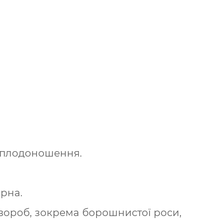
е плодоношення.
ерна.
вороб, зокрема борошнистої роси,