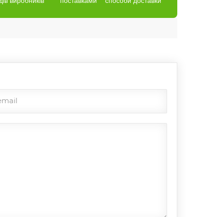
дів виробників
поставками
способи доставки
email