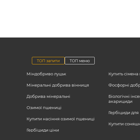
ТОП запити
ТОП меню
Міндобриво луцьк
Купить сімена
Мінеральні добрива вінниця
Фосфорні добр
Добрива мінеральні
Біологічні інс
акарициди
Озимої пшениці
Гербіциди для
Купити насіння озимої пшениці
Купити соняш
Гербіциди ціни
Інсектецид
Посівний матеріал
Посівний мате