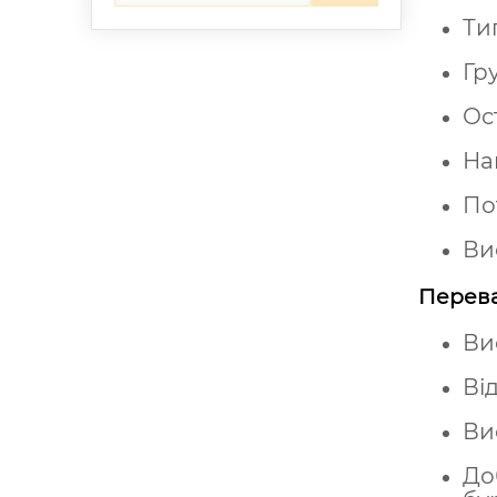
Ти
Гр
Ос
На
Пот
Ви
Перева
Ви
Ві
Ви
До