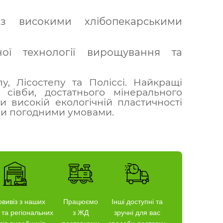
з високими хлібопекарськими
ної технології вирощування та
, Лісостепу та Поліссі. Найкращі
 сівби, достатнього мінерального
и високій екологічній пластичності
ими погодними умовами.
вивіз з наших
Працюємо
Інші доступні та
 та регіональних
з ЖД
зручні для вас