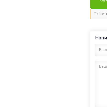
слу
Поки 
Напи
Ваше
Ваш 