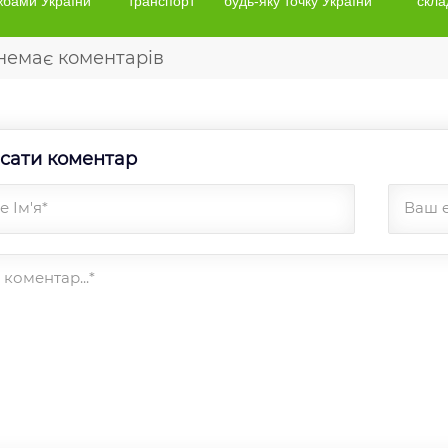
жбами України
транспорт
будь-яку точку України
скла
немає коментарів
сати коментар
 Ім'я*
Ваш 
коментар...*