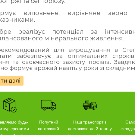
ої іржі та септоріозу.
рмує виповнене, вирівняне зерно 
казниками.
бре реалізує потенціал за інтенсив
алансованого мінерального живлення.
екомендований для вирощування в Степу
тати забезпечує за оптимальних строків
ня та своєчасного захисту посівів. Завдяк
ьно формує врожай навіть у роки зі складн
ти далі
авляємо будь-
Попутний
Наш транспорт з
Само
и кур'єрськими
вантажний
доставкою до 2 тонн у
складів