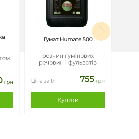
ка
Гумат Humate 500
розчин гумінових
стом
речовин і фульватів
мі
755
0
Ціна за 1л
грн
грн
Ціна з
Купити