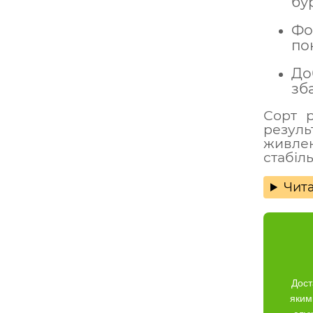
бур
Фо
по
До
зб
Сорт р
резуль
живлен
стабіл
Чита
Дост
яким