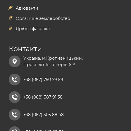
фосфорні добрива
гербіциди на кукурудзу
антизлак
Ад'юванти
гербіцид на ріпак
мікродобрива
Органічне землеробство
стимулятори росту рослин
гербіциди басф
Дрібна фасовка
комплексні мінеральні добрива купити
гербіциди байєр
npk добрива
Контакти
сульфат магнію добриво
Україна, м.Кропивницький,
хелатні добрива
Проспект Інженерів 6 А
добриво універсальне
рідкі азотні добрива
+38 (067) 750 79 59
комплексні мікродобрива
+38 (068) 387 91 38
кальцієві добрива
+38 (067) 305 88 48