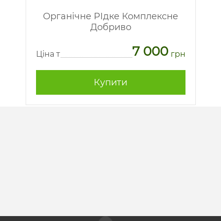
Органічне РІдке Комплексне
Добриво
7 000
рн
Ц
Ціна т
грн
Купити