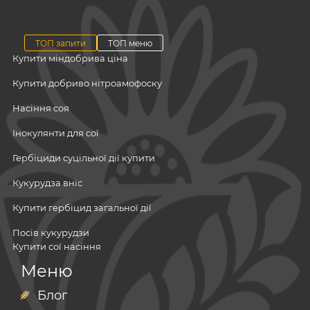
ТОП запити
ТОП меню
Купити міндобрива ціна
Купити добриво нітроамофоску
Насіння соя
Інокулянти для сої
Гербіциди суцільної дії купити
Кукурудза вніс
Купити гербіцид загальної дії
Посів кукурудзи
Купити сої насіння
Посівний матеріал
Меню
Купити кукурузу посівну
Мінеральні добрива
Мікродобрива
Блог
Фосфатні добрива в україні
Гербіциди