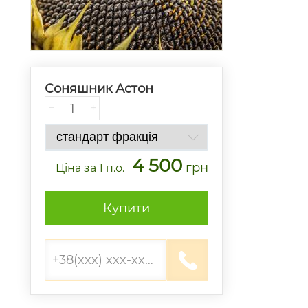
Соняшник Астон
−
+
4 500
грн
Ціна
за 1 п.о.
Купити