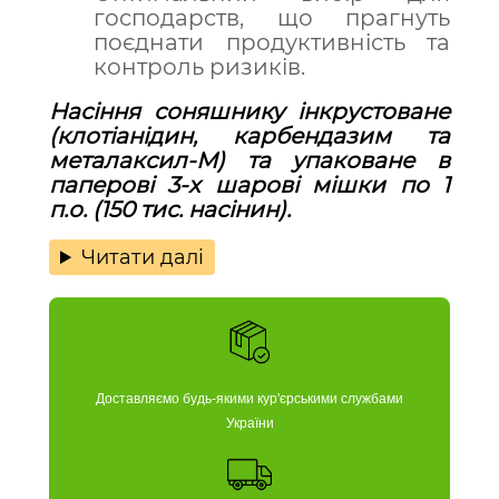
господарств, що прагнуть
поєднати продуктивність та
контроль ризиків.
Насіння соняшнику інкрустоване
(клотіанідин, карбендазим та
металаксил-М) та упаковане в
паперові 3-х шарові мішки по 1
п.о. (150 тис. насінин).
Читати далі
Доставляємо будь-якими кур'єрськими службами
України