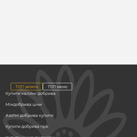
ТОП запити
ТОП меню
Купити калійні добрива
Міндобрива ціни
Азотні добрива купити
Купити добрива npk