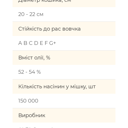
Діаметр кошика, см
20 - 22 см
Стійкість до рас вовчка
A B C D E F G+
Вміст олії, %
52 - 54 %
Кількість насінин у мішку, шт
150 000
Виробник