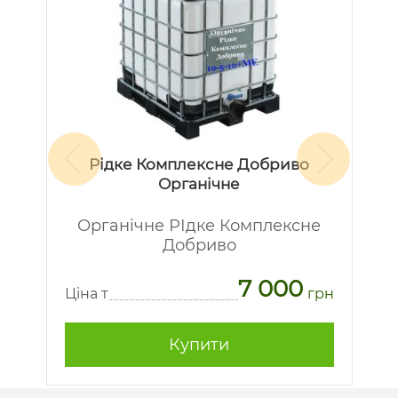
Рідке Комплексне Добриво
Органічне
Органічне РІдке Комплексне
Добриво
7 000
рн
Ц
Ціна т
грн
Купити