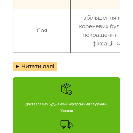
збільшення кілько
кореневих бульбоч
Соя
покращення проц
фіксації кисню
Читати далі
Доставляємо будь-якими кур'єрськими службами
України