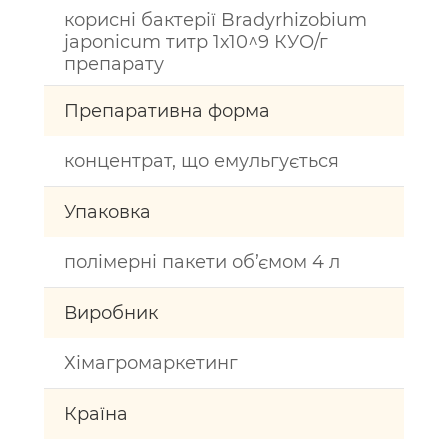
корисні бактерії Bradyrhizobium
japonicum титр 1х10^9 КУО/г
препарату
Препаративна форма
концентрат, що емульгується
Упаковка
полімерні пакети об’ємом 4 л
Виробник
Хімагромаркетинг
Країна