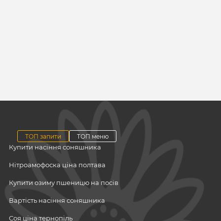
ТОП запити
ТОП меню
Купити насіння соняшника
Нітроамофоска ціна полтава
Купити озиму пшеницю на посів
Вартість насіння соняшника
Соя ціна тернопіль