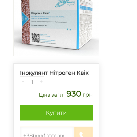
Інокулянт Нітроген Квік
−
+
930
грн
Ціна
за 1л
Купити