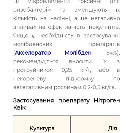
Ці мікроелементи токсичні для
ризобактерій та зменшують їх
кількість на насінні, а це негативно
впливає на ефективність інокулянтів.
Якщо є необхідність в застосуванні
молібденових препаратів
(
Акселератор Молібден
, 54%),
рекомендується вносити їх з
протруйником 0,25 кг/т, або в
некореневу підкормку по
вегетативним рослинам 0,2-0,5 кг/га.
Застосування препарату Нітроген
Квік:
Культура
Дія