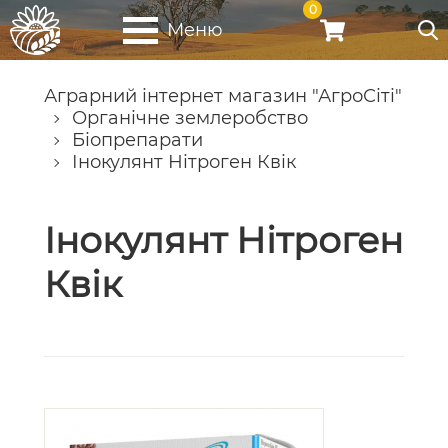
0
Меню
Аграрний інтернет магазин "АгроСіті"
Органічне землеробство
Біопрепарати
Інокулянт Нітроген Квік
Інокулянт Нітроген
Квік