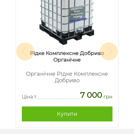
Рідке Комплексне Добриво
Органічне
Органічне РІдке Комплексне
Добриво
7 000
рн
Ц
Ціна т
грн
Купити