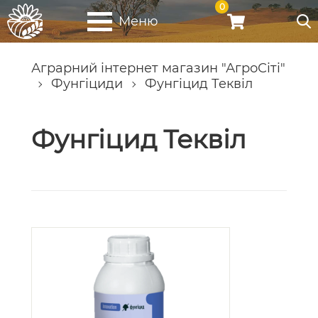
0
Меню
Аграрний інтернет магазин "АгроСіті"
Фунгіциди
Фунгіцид Теквіл
Фунгіцид Теквіл