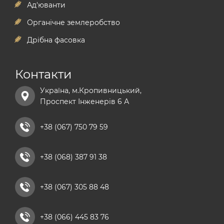
Ад'юванти
гербіцид на ріпак
мікродобрива
Органічне землеробство
стимулятори росту рослин
гербіциди басф
Дрібна фасовка
комплексні мінеральні добрива купити
гербіциди байєр
npk добрива
Контакти
сульфат магнію добриво
Україна, м.Кропивницький,
хелатні добрива
Проспект Інженерів 6 А
добриво універсальне
рідкі азотні добрива
+38 (067) 750 79 59
комплексні мікродобрива
+38 (068) 387 91 38
кальцієві добрива
+38 (067) 305 88 48
+38 (066) 445 83 76