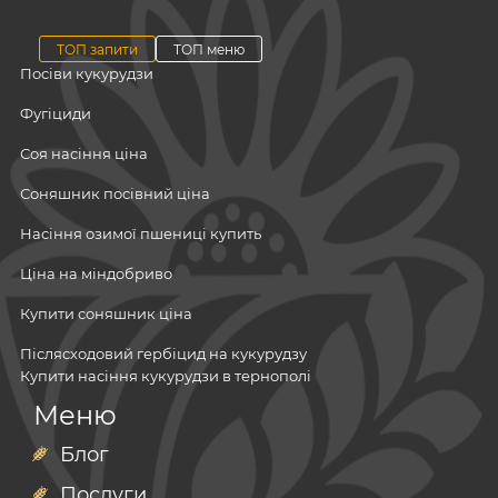
ТОП запити
ТОП меню
Посіви кукурудзи
Фугіциди
Соя насіння ціна
Соняшник посівний ціна
Насіння озимої пшениці купить
Ціна на міндобриво
Купити соняшник ціна
Післясходовий гербіцид на кукурудзу
Купити насіння кукурудзи в тернополі
Посівний матеріал
Меню
Цвітіння озимої пшениці
Мінеральні добрива
Мікродобрива
Блог
Регулятори росту і розвитку рослин
Гербіциди
Послуги
Фунгіциди
Купити міндобриво в луцьку