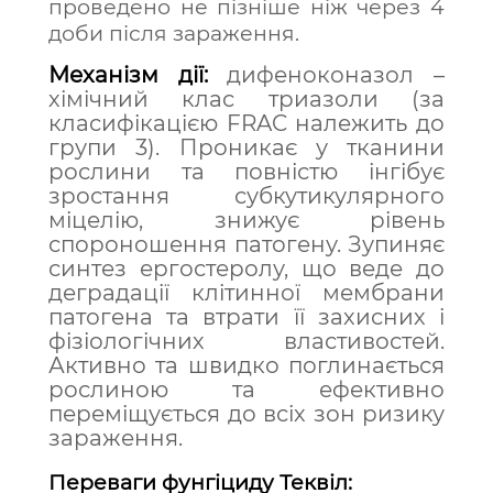
проведено не пізніше ніж через 4
доби після зараження.
Механізм дії:
дифеноконазол –
хімічний клас триазоли (за
класифікацією FRAC належить до
групи 3). Проникає у тканини
рослини та повністю інгібує
зростання субкутикулярного
міцелію, знижує рівень
спороношення патогену. Зупиняє
синтез ергостеролу, що веде до
деградації клітинної мембрани
патогена та втрати її захисних і
фізіологічних властивостей.
Активно та швидко поглинається
рослиною та ефективно
переміщується до всіх зон ризику
зараження.
Переваги фунгіциду Теквіл: