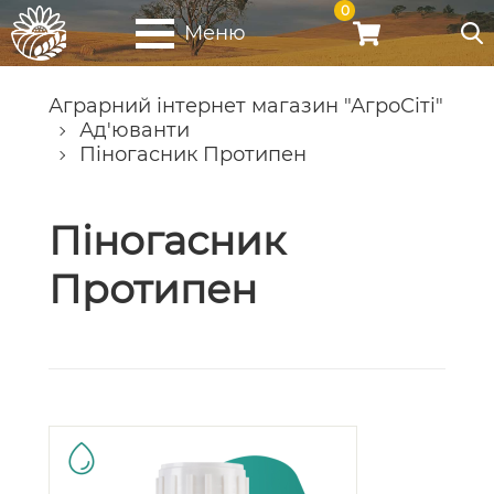
0
Меню
Аграрний інтернет магазин "АгроСіті"
Ад'юванти
Піногасник Протипен
Піногасник
Протипен