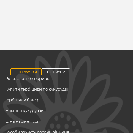
ТОП запити
ТОП меню
Рідке азотне добриво
Купити гербіциди по кукурудзі
Гербіциди байєр
Насіння кукурудзи
Ціна насіння сої
Засоби захисту рослин вінниця