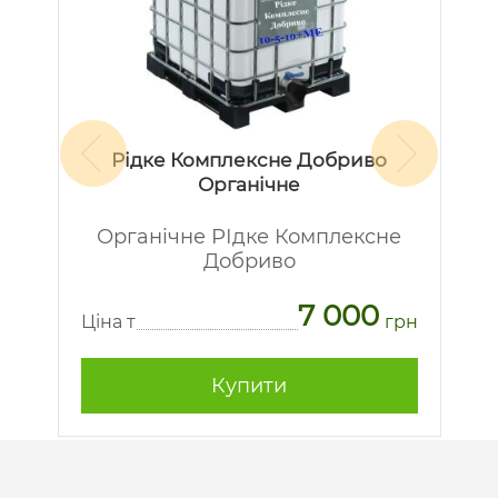
Рідке Комплексне Добриво
Органічне
Органічне РІдке Комплексне
Добриво
7 000
рн
Ц
Ціна т
грн
Купити