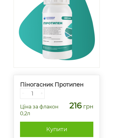
Піногасник Протипен
−
+
216
грн
Ціна
за флакон
0,2л
Купити