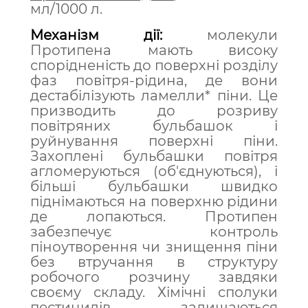
мл/1000 л.
Механізм дії:
м
олекули
Протипена мають високу
спорідненість до поверхні розділу
фаз повітря-рідина, де вони
дестабілізують ламелли* піни. Це
призводить до розриву
повітряних бульбашок і
руйнування поверхні піни.
Захоплені бульбашки повітря
агломеруються (об'єднуються), і
більші бульбашки швидко
піднімаються на поверхню рідини
де лопаються. Протипен
забезпечує контроль
піноутворення чи знищення піни
без втручання в структуру
робочого розчину завдяки
своєму складу. Хімічні сполуки
пестицидів залишаються