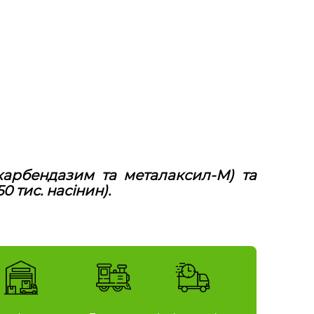
 карбендазим та металаксил-М) та
0 тис. насінин).