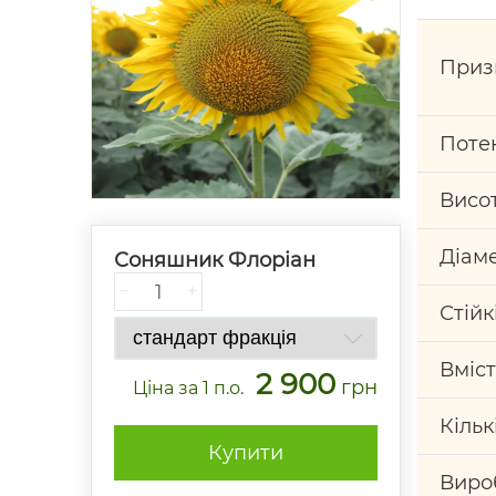
Приз
Потен
Висо
Діам
Соняшник Флоріан
−
+
Стійк
Вміст
2 900
грн
Ціна
за 1 п.о.
Кільк
Купити
Виро