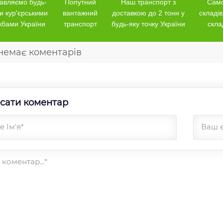
авляємо будь-
Попутний
Наш транспорт з
Само
и кур'єрськими
вантажний
доставкою до 2 тонн у
складів
жбами України
транспорт
будь-яку точку України
скла
немає коментарів
сати коментар
 Ім'я*
Ваш 
коментар...*