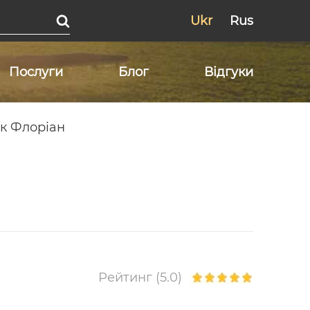
Ukr
Rus
Послуги
Блог
Відгуки
к Флоріан
Рейтинг (5.0)