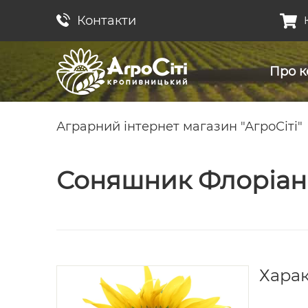
Контакти
Про к
Аграрний інтернет магазин "АгроСіті"
Соняшник Флоріан
Хара