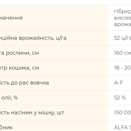
гібри
начення
висок
врожа
ційна врожайність, ц/га
52 ц/г
та рослини, см
160 с
етр кошика, см
18 - 2
ість до рас вовчка
A-F
 олії, %
52 %
ість насінин у мішку, шт
150 0
бник
ALFA 