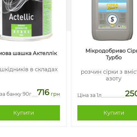
Мікродобриво Сір
ова шашка Актеллік
Турбо
 шкідників в складах
розчин сірки з вмі
азоту
716
25
 за банку 90г
грн
Ціна за 1л
Купити
Купити