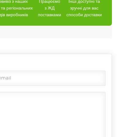
вивіз з наших
Працюємо
Інші доступні та
 та регіональних
з ЖД
зручні для вас
дів виробників
поставками
способи доставки
email