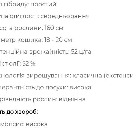
п гібриду: простий
упа стиглості: середньорання
сота рослини: 160 см
аметр кошика: 18 - 20 см
тенційна врожайність: 52 ц/га
ст олії: 52 %
хнологія вирощування: класична (екстенс
лерантність до посухи: висока
рівняність рослин: відмінна
ть до хвороб:
мопсис: висока