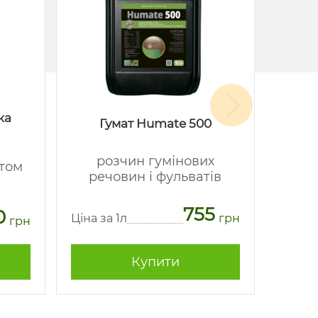
ка
Гумат Humate 500
розчин гумінових
стом
речовин і фульватів
мі
755
0
Ціна за 1л
грн
грн
Ціна з
Купити