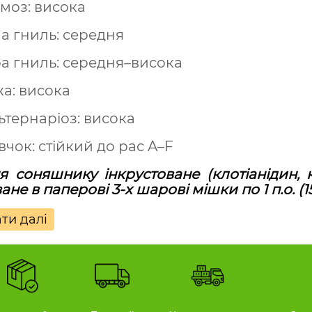
моз: висока
ла гниль: середня
ра гниль: середня–висока
жа: висока
ьтернаріоз: висока
вчок: стійкий до рас A–F
я соняшнику інкрустоване (клотіанідин,
не в паперові 3-х шарові мішки по 1 п.о. (15
ти далі