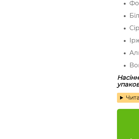
Фо
Бі
Сі
Ір
Ал
Во
Насінн
упакова
Чита