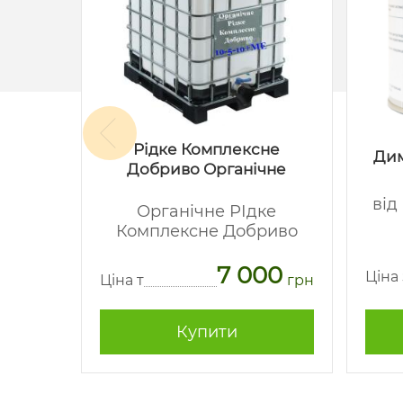
Рідке Комплексне
акс
Дим
Добриво Органічне
-
від
Органічне РІдке
Комплексне Добриво
62
7 000
грн
Ціна
Ціна т
грн
Купити