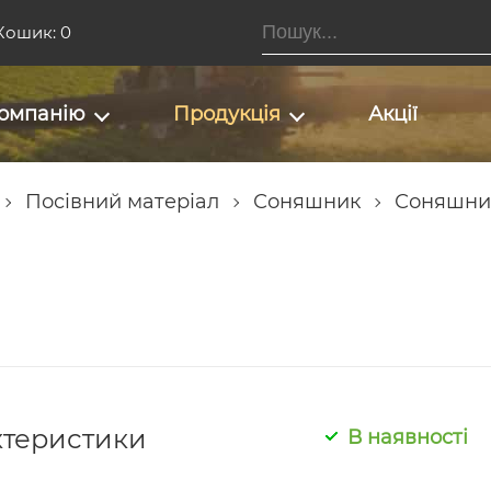
Кошик: 0
омпанію
Продукція
Акції
Посівний матеріал
Соняшник
Соняшни
ктеристики
В наявності