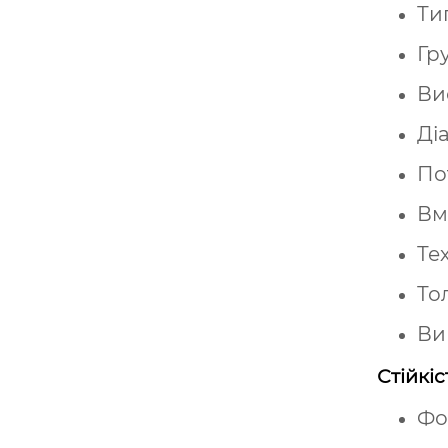
Ти
Гр
Ви
Ді
По
Вмі
Те
То
Ви
Стійкіс
Фо