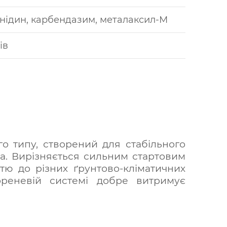
анідин, карбендазим, металаксил-М
ів
о типу, створений для стабільного
а. Вирізняється сильним стартовим
тю до різних ґрунтово-кліматичних
ореневій системі добре витримує