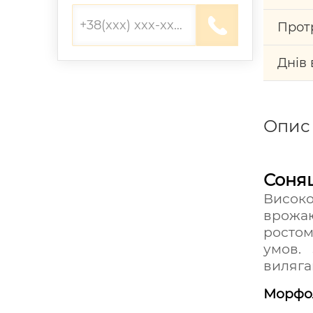
Прот
Днів 
Опис
Соня
Високо
врожаю
ростом
умов.
виляга
Морфол