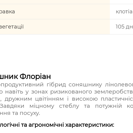
равка
клоті
вегетації
105 дн
шник Флоріан
продуктивний гібрид соняшнику лінолевог
 навіть у зонах ризикованого землеробств
, дружним цвітінням і високою пластичніс
 Завдяки міцному стеблу та потужній к
ння та посуху.
огічні та агрономічні характеристики: