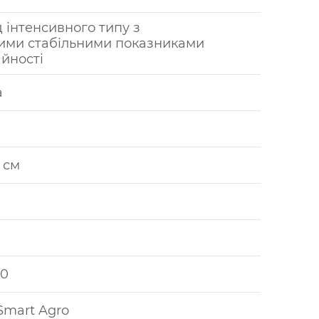
д інтенсивного типу з
ими стабільними показниками
йності
а
м
0 см
00
Smart Agro