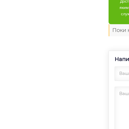
Дост
яким
слу
Поки 
Напи
Ваше
Ваш 