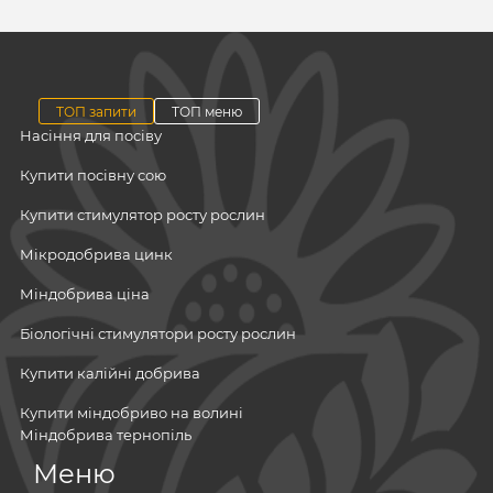
ТОП запити
ТОП меню
Насіння для посіву
Купити посівну сою
Купити стимулятор росту рослин
Мікродобрива цинк
Міндобрива ціна
Біологічні стимулятори росту рослин
Купити калійні добрива
Купити міндобриво на волині
Міндобрива тернопіль
Посівний матеріал
Меню
Альфа смарт агро прайс
Мінеральні добрива