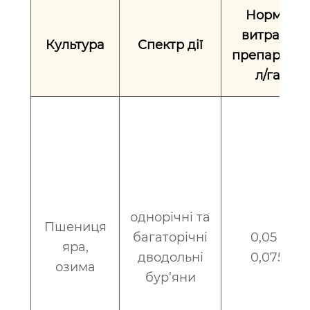
Норма
витрати
Культура
Спектр дії
препарату,
л/га
однорічні та
Пшениця
багаторічні
0,05 -
яра,
дводольні
0,075
озима
бур’яни