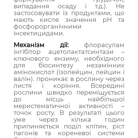
випадання осаду і т.д.). Не
застосовувати із продуктами, що
мають кисле значення рН та
фосфорорганічними
інсектицидами.
Механізм дії:
ф
лорасулам
інгібітор ацетолактатсинтази –
ключового ензиму, необхідного
для біосинтезу незамінних
амінокислот (ізолейцин, лейцин і
валін). проникає в рослину через
листя і коріння. Всередині
рослини швидко переміщується
до місць найбільшої
меристематичної активності –
точок росту. В результаті цього
уже через кілька годин
припиняється поділ клітин, ріст
пагонів та кореневої системи