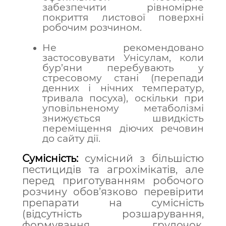
забезпечити рівномірне
покриття листової поверхні
робочим розчином.
Не рекомендовано
застосовувати Унісулам, коли
бур’яни перебувають у
стресовому стані (перепади
денних і нічних температур,
тривала посуха), оскільки при
уповільненому метаболізмі
знижується швидкість
переміщення діючих речовин
до сайту дії.
Сумісність:
с
умісний з більшістю
пестицидів та агрохімікатів, але
перед приготуванням робочого
розчину обов’язково перевірити
препарати на сумісність
(відсутність розшарування,
формування грудочок,