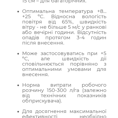
15 см – для багаторічних.
Оптимальна температура +8…
+25 ºС. Відносна вологість
повітря від 65%, швидкість
вітру - не більше 5 м/с у ранкові
або вечірні години. Відсутність
опадів протягом 3-4 годин
після внесення.
Може застосовуватись при +5
ºС, але швидкість дії
сповільнюється порівняно з
оптимальними умовами для
внесення.
Норма витрати робочого
розчину 150-300 л/га (залежно
від технічних показників
обприскувача).
Для досягнення максимальної
ефективності необхідно