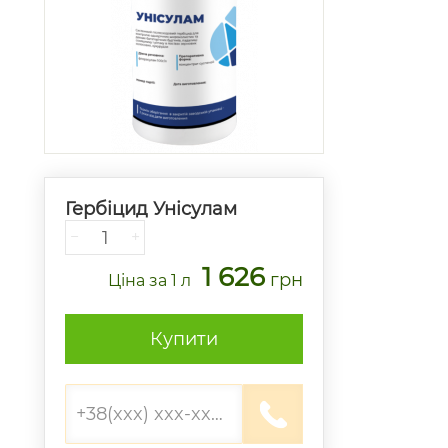
Гербіцид Унісулам
−
+
1 626
грн
Ціна
за 1 л
Купити