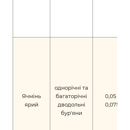
однорічні та
Ячмінь
багаторічні
0,05 -
ярий
дводольні
0,075
бур'яни