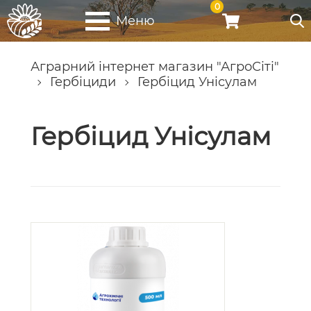
0
Меню
Аграрний інтернет магазин "АгроСіті"
Гербіциди
Гербіцид Унісулам
Гербіцид Унісулам