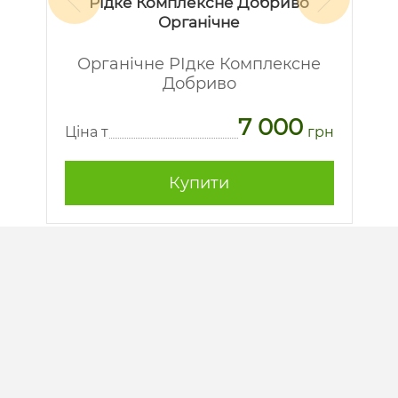
Рідке Комплексне Добриво
Органічне
Органічне РІдке Комплексне
Добриво
7 000
рн
Ц
Ціна т
грн
Купити