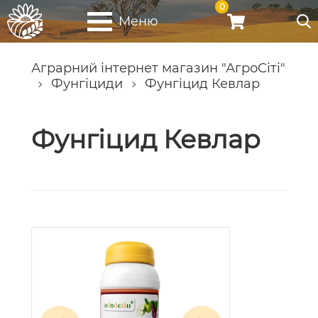
0
Меню
Аграрний інтернет магазин "АгроСіті"
Фунгіциди
Фунгіцид Кевлар
Фунгіцид Кевлар