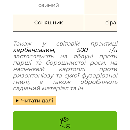
озимий
Соняшник
сіра та б
Також у світовій практиці
карбендазим, 500 г/л
застосовують на яблуні проти
парші та борошнистої роси, на
насіннєвій картоплі проти
ризоктоніозу та сухої фузаріозної
гнилі, а також обробляють
садівний матеріал та ін.
Читати далі