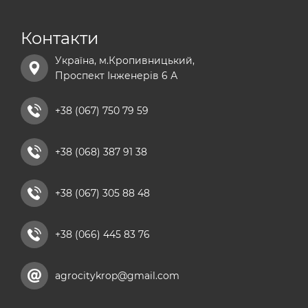
npk добрива
Контакти
сульфат магнію добриво
Україна, м.Кропивницький,
хелатні добрива
Проспект Інженерів 6 А
добриво універсальне
рідкі азотні добрива
+38 (067) 750 79 59
комплексні мікродобрива
+38 (068) 387 91 38
кальцієві добрива
+38 (067) 305 88 48
+38 (066) 445 83 76
agrocitykrop@gmail.com