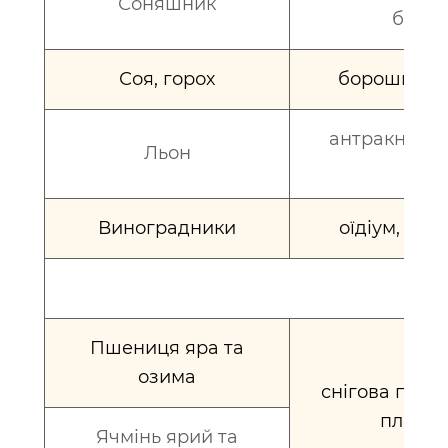
Соняшник
борош
Соя, горох
борошниста
антракноз, 
Льон
Виноградники
оїдіум, сіра
Пшениця яра та
озима
снігова плісн
плісня
Ячмінь ярий та