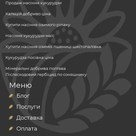
Продаж насіння кукурудзи
Кальцій добриво ціна
Купити насіння озимого ріпаку
Насіння кукурудзи маїс
Купити насіння озимої пшениці шестопалівка
Кукурудза посівна ціна
Мінеральні добрива полтава
Післясходовий гербіцид по соняшнику
Посівний матеріал
Меню
Стимулятор росту коріння
Мінеральні добрива
Мікродобрива
Блог
Біодеструктор заказати
Гербіциди
Послуги
Фунгіциди
Гербіцид для кукурудзи післясходовий
Інсектициди
Доставка
Добрива мінеральні
Потруйники
Посівний матеріал
насіння ріпаку
Адʼюванти
Оплата
Каталог насіння кукурудзи
соя
озимий ріпак
Інокулянти