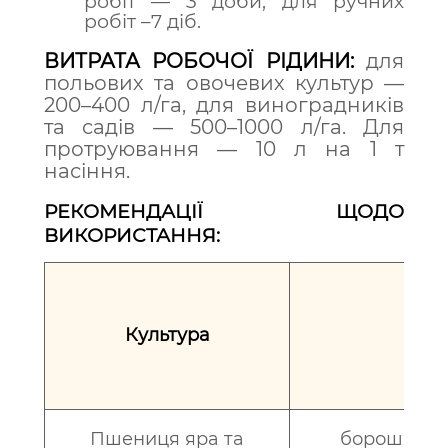
робіт — 3 доби, для ручних
робіт –7 діб.
ВИТРАТА РОБОЧОЇ РІДИНИ:
для
польових та овочевих культур —
200–400 л/га, для виноградників
та садів — 500–1000 л/га. Для
протруювання — 10 л на 1 т
насіння.
РЕКОМЕНДАЦІЇ ЩОДО
ВИКОРИСТАННЯ:
Культура
Сп
Пшениця яра та
борошниста