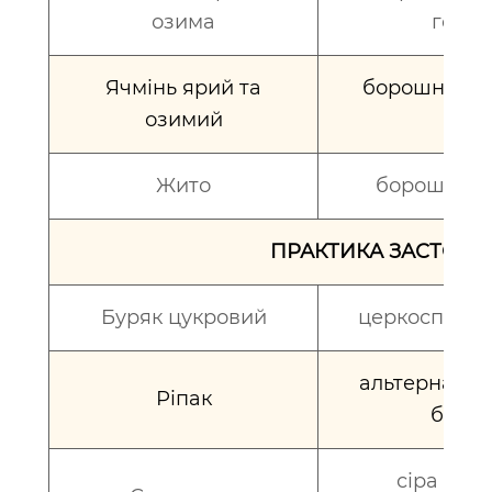
озима
гельм
Ячмінь ярий та
борошниста 
озимий
Жито
борошниста
ПРАКТИКА ЗАСТОСУ
Буряк цукровий
церкоспороз
альтернаріоз
Ріпак
борош
сіра та б