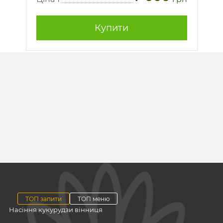
Купити
ТОП запити
ТОП меню
Насіння кукурудзи вінниця