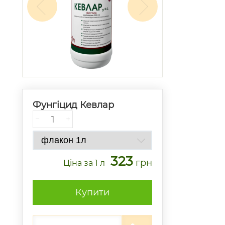
Фунгіцид Кевлар
−
+
323
грн
Ціна
за 1 л
Купити