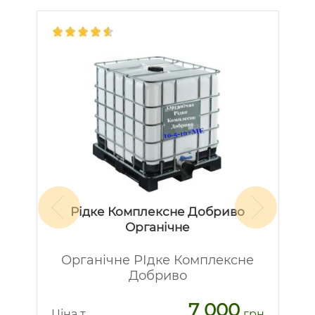
Рідке Комплексне Добриво
Органічне
Органічне РІдке Комплексне
Добриво
7 000
рн
Ц
Ціна т
грн