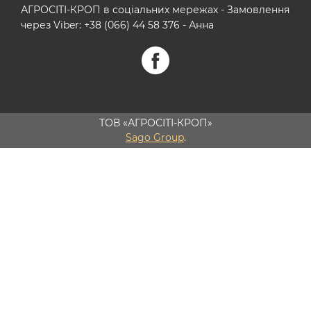
АГРОСІТІ-КРОП в соціальних мережах - Замовлення
через Viber: +38 (066) 44 58 376 - Анна
ТОВ «АГРОСІТІ-КРОП»
Sago Group
.